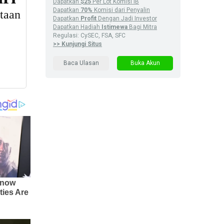
Dapatkan
$25
Per Lot Komisi IB
Dapatkan
70%
Komisi dari Penyalin
Dapatkan
Profit
Dengan Jadi Investor
Dapatkan Hadiah
Istimewa
Bagi Mitra
Regulasi: CySEC, FSA, SFC
>> Kunjungi Situs
Baca Ulasan
Buka Akun