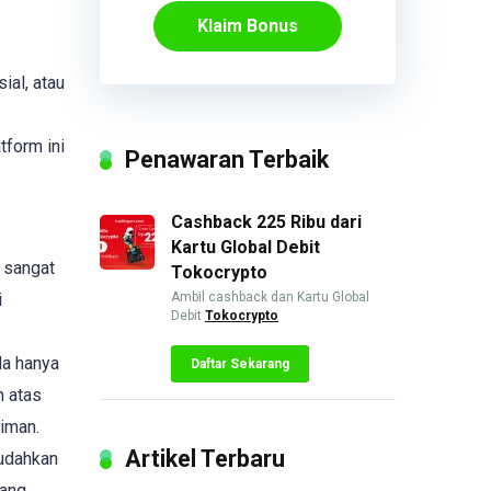
Klaim Bonus
ial, atau
tform ini
Penawaran Terbaik
Cashback 225 Ribu dari
Kartu Global Debit
i sangat
Tokocrypto
i
Ambil cashback dan Kartu Global
Debit
Tokocrypto
da hanya
Daftar Sekarang
n atas
riman.
Artikel Terbaru
mudahkan
bang