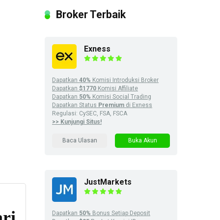
Broker Terbaik
Exness
Dapatkan
40%
Komisi Introduksi Broker
Dapatkan
$1770
Komisi Affiliate
Dapatkan
50%
Komisi Social Trading
Dapatkan Status
Premium
di Exness
Regulasi: CySEC, FSA, FSCA
>> Kunjungi Situs!
Baca Ulasan
Buka Akun
JustMarkets
Dapatkan
50%
Bonus Setiap Deposit