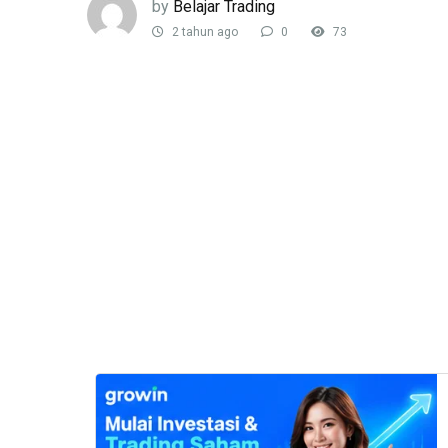
by
Belajar Trading
2 tahun ago
0
73