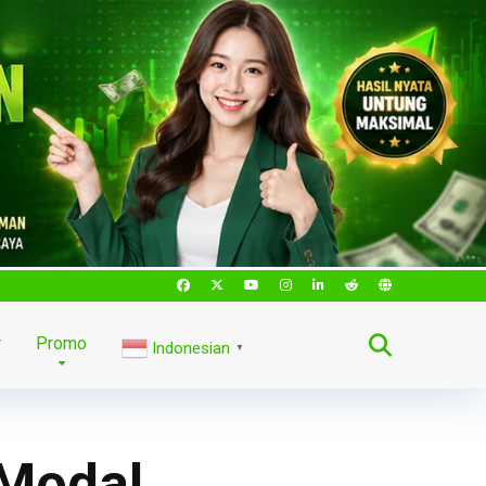
r
Promo
Indonesian
▼
 Modal