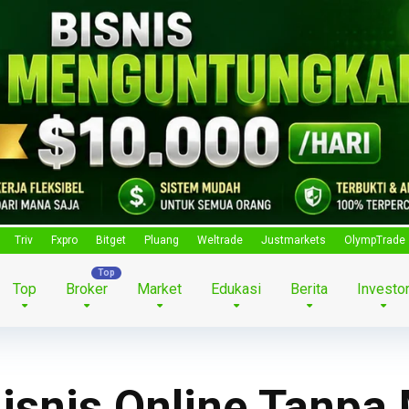
Triv
Fxpro
Bitget
Pluang
Weltrade
Justmarkets
OlympTrade
Top
Broker
Market
Edukasi
Berita
Investo
isnis Online Tanpa