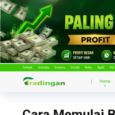
Terbaik:
Indodax
Exness
Octafx
Reku
Ajaib
XM
Home
Cara Memulai B