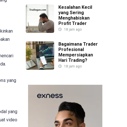
Kesalahan Kecil
yang Sering
Menghabiskan
Profit Trader
18 jam ago
gkinkan
pakan
Bagaimana Trader
Profesional
Mempersiapkan
mencari
Hari Trading?
nda.
18 jam ago
ens yang
odal yang
uat video