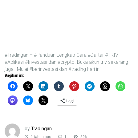
#Tradingan – #Panduan Lengkap Cara #Daftar #TRIV
#Aplikasi #Investasi dan #crypto. Buka akun triv sekarang
juga!. Mulai #berinvestasi dan #trading hari ini.
Bagikan ini:
Lagi
by
Tradingan
1 tahun ago
1
596