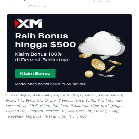
Aset Digtial
,
Aset Kripto
,
Bappebti
,
Belajar
,
Bitcoin
,
Broker Terbaik
,
Broker Triv
,
Bursa Triv
,
Crypto
,
Cryptocurrency
,
Daftar Triv
,
Informasi
,
investasi
,
Jual Beli
,
Kripto
,
Panduan
,
Pendaftaran Triv
,
perdagangan
,
Pialang Triv
,
Platform
,
Register Triv
,
Registrasi Triv
,
Staking
,
Swap
,
Teregulasi
,
Terpercya
,
Terviral
,
Tips
,
Triv
,
Triv.id