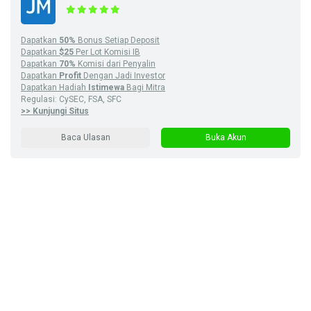
Dapatkan
50%
Bonus Setiap Deposit
Dapatkan
$25
Per Lot Komisi IB
Dapatkan
70%
Komisi dari Penyalin
Dapatkan
Profit
Dengan Jadi Investor
Dapatkan Hadiah
Istimewa
Bagi Mitra
Regulasi: CySEC, FSA, SFC
>> Kunjungi Situs
Baca Ulasan
Buka Akun