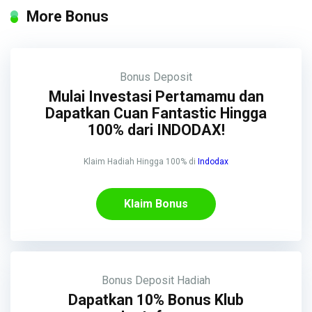
More Bonus
Bonus Deposit
Mulai Investasi Pertamamu dan
Dapatkan Cuan Fantastic Hingga
100% dari INDODAX!
Klaim Hadiah Hingga 100% di
Indodax
Klaim Bonus
Bonus Deposit
Hadiah
Dapatkan 10% Bonus Klub