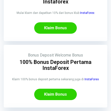
Instaforex
Mulai klaim dan dapatkan 10% dari bonus klub
InstaForex
Klaim Bonus
Bonus Deposit
Welcome Bonus
100% Bonus Deposit Pertama
InstaForex
Klaim 100% bonus deposit pertama sekarang juga di
InstaForex
Klaim Bonus