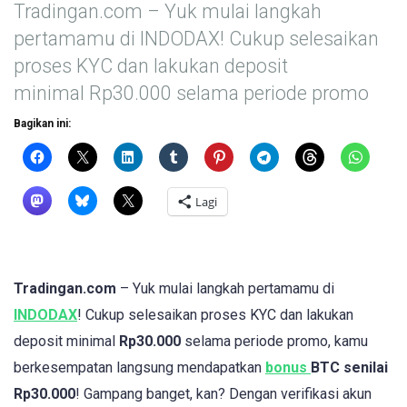
Tradingan.com – Yuk mulai langkah
pertamamu di INDODAX! Cukup selesaikan
proses KYC dan lakukan deposit
minimal Rp30.000 selama periode promo
Bagikan ini:
Lagi
Tradingan.com
– Yuk mulai langkah pertamamu di
INDODAX
! Cukup selesaikan proses KYC dan lakukan
deposit minimal
Rp30.000
selama periode promo, kamu
berkesempatan langsung mendapatkan
bonus
BTC senilai
Rp30.000
! Gampang banget, kan? Dengan verifikasi akun