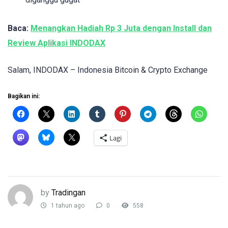
Baca:
Menangkan Hadiah Rp 3 Juta dengan Install dan
Review Aplikasi INDODAX
Salam, INDODAX – Indonesia Bitcoin & Crypto Exchange
Bagikan ini:
Lagi
by
Tradingan
1 tahun ago
0
558