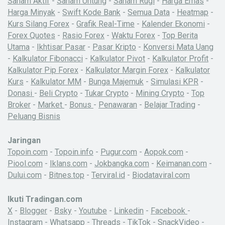
Saham Aktif
-
Saham Untung
-
Saham Rugi
-
Harga Emas
-
Harga Minyak
-
Swift Kode Bank
-
Semua Data
-
Heatmap
-
Kurs Silang Forex
-
Grafik Real-Time
-
Kalender Ekonomi
-
Forex Quotes
-
Rasio Forex
-
Waktu Forex
-
Top Berita
Utama
-
Ikhtisar Pasar
-
Pasar Kripto
-
Konversi Mata Uang
-
Kalkulator Fibonacci
-
Kalkulator Pivot
-
Kalkulator Profit
-
Kalkulator Pip Forex
-
Kalkulator Margin Forex
-
Kalkulator
Kurs
-
Kalkulator MM
-
Bunga Majemuk
-
Simulasi KPR
-
Donasi
-
Beli Crypto
-
Tukar Crypto
-
Mining Crypto
-
Top
Broker
-
Market
-
Bonus
-
Penawaran
-
Belajar Trading
-
Peluang Bisnis
Jaringan
Topoin.com
-
Topoin.info
-
Pugur.com
-
Aopok.com
-
Piool.com
-
Iklans.com
-
Jokbangka.com
-
Keimanan.com
-
Dului.com
-
Bitnes.top
-
Terviral.id
-
Biodataviral.com
Ikuti Tradingan.com
X
-
Blogger
-
Bsky
-
Youtube
-
Linkedin
-
Facebook
-
Instagram
-
Whatsapp
-
Threads
-
TikTok
-
SnackVideo
-