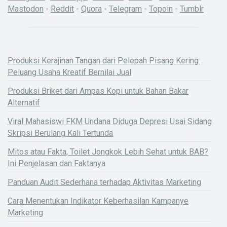
Mastodon
-
Reddit
-
Quora
-
Telegram
-
Topoin
-
Tumblr
Produksi Kerajinan Tangan dari Pelepah Pisang Kering:
Peluang Usaha Kreatif Bernilai Jual
Produksi Briket dari Ampas Kopi untuk Bahan Bakar
Alternatif
Viral Mahasiswi FKM Undana Diduga Depresi Usai Sidang
Skripsi Berulang Kali Tertunda
Mitos atau Fakta, Toilet Jongkok Lebih Sehat untuk BAB?
Ini Penjelasan dan Faktanya
Panduan Audit Sederhana terhadap Aktivitas Marketing
Cara Menentukan Indikator Keberhasilan Kampanye
Marketing