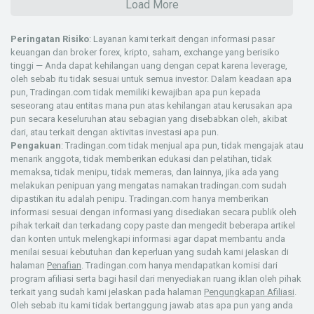
Load More
Peringatan Risiko
: Layanan kami terkait dengan informasi pasar
keuangan dan broker forex, kripto, saham, exchange yang berisiko
tinggi — Anda dapat kehilangan uang dengan cepat karena leverage,
oleh sebab itu tidak sesuai untuk semua investor. Dalam keadaan apa
pun, Tradingan.com tidak memiliki kewajiban apa pun kepada
seseorang atau entitas mana pun atas kehilangan atau kerusakan apa
pun secara keseluruhan atau sebagian yang disebabkan oleh, akibat
dari, atau terkait dengan aktivitas investasi apa pun.
Pengakuan
: Tradingan.com tidak menjual apa pun, tidak mengajak atau
menarik anggota, tidak memberikan edukasi dan pelatihan, tidak
memaksa, tidak menipu, tidak memeras, dan lainnya, jika ada yang
melakukan penipuan yang mengatas namakan tradingan.com sudah
dipastikan itu adalah penipu. Tradingan.com hanya memberikan
informasi sesuai dengan informasi yang disediakan secara publik oleh
pihak terkait dan terkadang copy paste dan mengedit beberapa artikel
dan konten untuk melengkapi informasi agar dapat membantu anda
menilai sesuai kebutuhan dan keperluan yang sudah kami jelaskan di
halaman
Penafian
. Tradingan.com hanya mendapatkan komisi dari
program afiliasi serta bagi hasil dari menyediakan ruang iklan oleh pihak
terkait yang sudah kami jelaskan pada halaman
Pengungkapan Afiliasi
.
Oleh sebab itu kami tidak bertanggung jawab atas apa pun yang anda