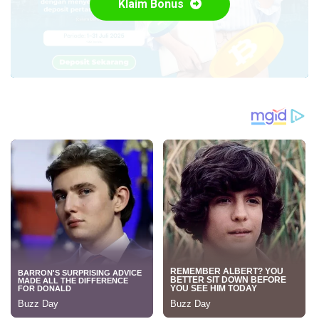
Klaim Bonus