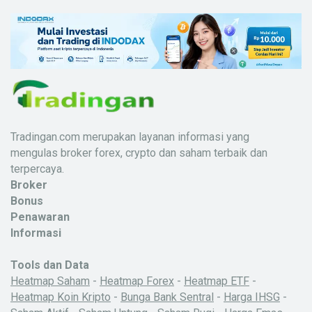
Tradingan.com merupakan layanan informasi yang
mengulas broker forex, crypto dan saham terbaik dan
terpercaya.
Broker
Bonus
Penawaran
Informasi
Tools dan Data
Heatmap Saham
-
Heatmap Forex
-
Heatmap ETF
-
Heatmap Koin Kripto
-
Bunga Bank Sentral
-
Harga IHSG
-