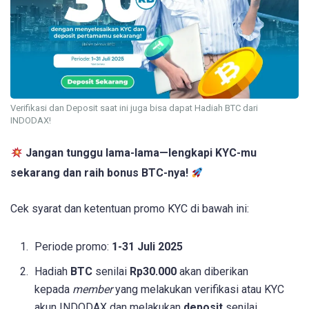
Verifikasi dan Deposit saat ini juga bisa dapat Hadiah BTC dari
INDODAX!
Jangan tunggu lama-lama—lengkapi KYC-mu
sekarang dan raih bonus BTC-nya!
Cek syarat dan ketentuan promo KYC di bawah ini:
Periode promo:
1-31 Juli 2025
Hadiah
BTC
senilai
Rp30.000
akan diberikan
kepada
member
yang melakukan verifikasi atau KYC
akun INDODAX dan melakukan
deposit
senilai