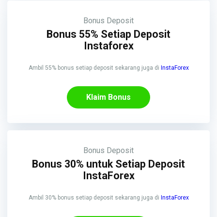
Bonus Deposit
Bonus 55% Setiap Deposit
Instaforex
Ambil 55% bonus setiap deposit sekarang juga di
InstaForex
Klaim Bonus
Bonus Deposit
Bonus 30% untuk Setiap Deposit
InstaForex
Ambil 30% bonus setiap deposit sekarang juga di
InstaForex