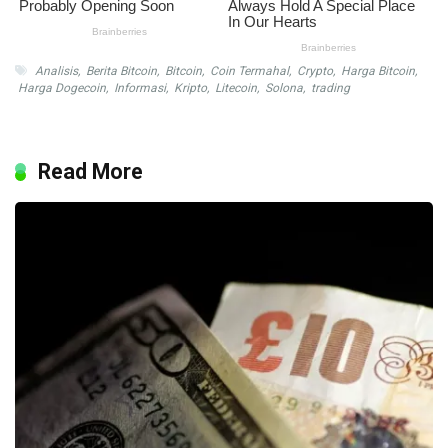
Analisis
,
Berita Bitcoin
,
Bitcoin
,
Coin Termahal
,
Crypto
,
Harga Bitcoin
,
Harga Dogecoin
,
Informasi
,
Kripto
,
Litecoin
,
Solona
,
trading
Read More