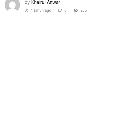
by
Khairul Anwar
1 tahun ago
0
255