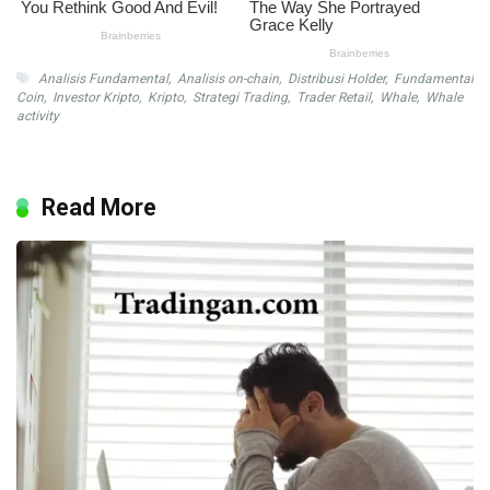
Analisis Fundamental
,
Analisis on-chain
,
Distribusi Holder
,
Fundamental
Coin
,
Investor Kripto
,
Kripto
,
Strategi Trading
,
Trader Retail
,
Whale
,
Whale
activity
Read More