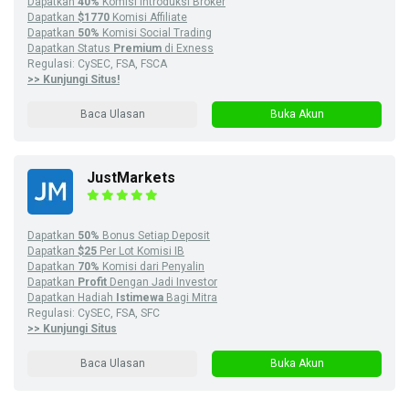
Dapatkan
40%
Komisi Introduksi Broker
Dapatkan
$1770
Komisi Affiliate
Dapatkan
50%
Komisi Social Trading
Dapatkan Status
Premium
di Exness
Regulasi: CySEC, FSA, FSCA
>> Kunjungi Situs!
Baca Ulasan
Buka Akun
JustMarkets
Dapatkan
50%
Bonus Setiap Deposit
Dapatkan
$25
Per Lot Komisi IB
Dapatkan
70%
Komisi dari Penyalin
Dapatkan
Profit
Dengan Jadi Investor
Dapatkan Hadiah
Istimewa
Bagi Mitra
Regulasi: CySEC, FSA, SFC
>> Kunjungi Situs
Baca Ulasan
Buka Akun