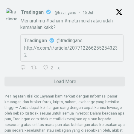
Tradingan
@tradingans
·
15 Jul
Menurut mu
#saham
#meta
murah atau udah
kemahalan kakk?
Tradingan
@tradingans
http://x.com/i/article/207712266255254323
2
2
X
Load More
Peringatan Risiko
: Layanan kami terkait dengan informasi pasar
keuangan dan broker forex, kripto, saham, exchange yang berisiko
tinggi — Anda dapat kehilangan uang dengan cepat karena leverage,
oleh sebab itu tidak sesuai untuk semua investor. Dalam keadaan apa
pun, Tradingan.com tidak memiliki kewajiban apa pun kepada
seseorang atau entitas mana pun atas kehilangan atau kerusakan apa
pun secara keseluruhan atau sebagian yang disebabkan oleh, akibat