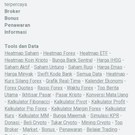
terpercaya.
Broker
Bonus
Penawaran
Informasi
Tools dan Data
Heatmap Saham
-
Heatmap Forex
-
Heatmap ETF
-
Heatmap Koin Kripto
-
Bunga Bank Sentral
-
Harga IHSG
-
Saham Aktif
-
Saham Untung
-
Saham Rugi
-
Harga Emas
-
Harga Minyak
-
Swift Kode Bank
-
Semua Data
-
Heatmap
-
Kurs Silang Forex
-
Grafik Real-Time
-
Kalender Ekonomi
-
Forex Quotes
-
Rasio Forex
-
Waktu Forex
-
Top Berita
Utama
-
Ikhtisar Pasar
-
Pasar Kripto
-
Konversi Mata Uang
-
Kalkulator Fibonacci
-
Kalkulator Pivot
-
Kalkulator Profit
-
Kalkulator Pip Forex
-
Kalkulator Margin Forex
-
Kalkulator
Kurs
-
Kalkulator MM
-
Bunga Majemuk
-
Simulasi KPR
-
Donasi
-
Beli Crypto
-
Tukar Crypto
-
Mining Crypto
-
Top
Broker
-
Market
-
Bonus
-
Penawaran
-
Belajar Trading
-