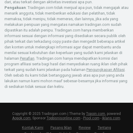
dari, atau terkait dengan aktivitas investasi apa pun.
Pengakuan
: Tradingan.com tidak menjual apa pun, tidak mengajak atau
menarik anggota, tidak memberikan edukasi dan pelatihan, tidak
memaksa, tidak menipu, tidak memeras, dan lainnya, jika ada yang
melakukan penipuan yang mengatas namakan tradingan.com sudah
dipastikan itu adalah penipu. Tradingan.com hanya memberikan
informasi sesuai dengan informasi yang disediakan secara publik oleh
pihak terkait dan terkadang copy paste dan mengedit beberapa artikel
dan konten untuk melengkapi informasi agar dapat membantu anda
menilai sesuai kebutuhan dan keperluan yang sudah kami jelaskan di
halaman
Penafian
. Tradingan.com hanya mendapatkan komisi dari
program afiliasi serta bagi hasil dari menyediakan ruang iklan oleh pihak
terkait yang sudah kami jelaskan pada halaman
Pengungkapan Afiliasi
.
Oleh sebab itu kami tidak bertanggung jawab atas apa pun yang anda
lakukan namun kami mohon maaf sebesar-besarnya jika informasi yang
di sediakan tidak sesuai dan keliru.
Copyright © 2025 Tradingan.com | Theme by
Topoin.com
, powered
Aopok.com
, Sponsor
Topbisnisonline.com
-
Piool.com
-
Iklans.com
.
Kontak Kami
Pasang Iklan
Review
Tentang