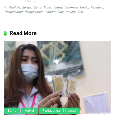
Analisis
,
Belajar
,
Bisnis
,
Forex
,
Indeks
,
Informasi
,
Kripto
,
Panduan
,
Pengalaman
,
Pengetahuan
,
Saham
,
Tips
,
trading
,
Trik
Read More
Berita
Artikel
Perdagangan & Industri