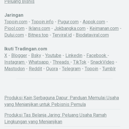
Peluang Bisnis
Jaringan
Topoin.com
-
Topoin.info
-
Pugur.com
-
Aopok.com
-
Piool.com
-
Iklans.com
-
Jokbangka.com
-
Keimanan.com
-
Dului.com
-
Bitnes.top
-
Terviral.id
-
Biodataviral.com
Ikuti Tradingan.com
X
-
Blogger
-
Bsky
-
Youtube
-
Linkedin
-
Facebook
-
Instagram
-
Whatsapp
-
Threads
-
TikTok
-
SnackVideo
-
Mastodon
-
Reddit
-
Quora
-
Telegram
-
Topoin
-
Tumblr
Produksi Kain Serbaguna Dapur: Panduan Memulai Usaha
yang Menjanjikan untuk Pebisnis Pemula
Produksi Tas Belanja Jaring: Peluang Usaha Ramah
Lingkungan yang Menjanjikan