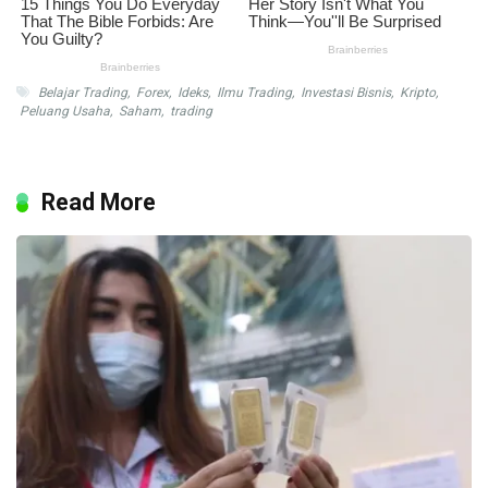
Belajar Trading
,
Forex
,
Ideks
,
Ilmu Trading
,
Investasi Bisnis
,
Kripto
,
Peluang Usaha
,
Saham
,
trading
Read More