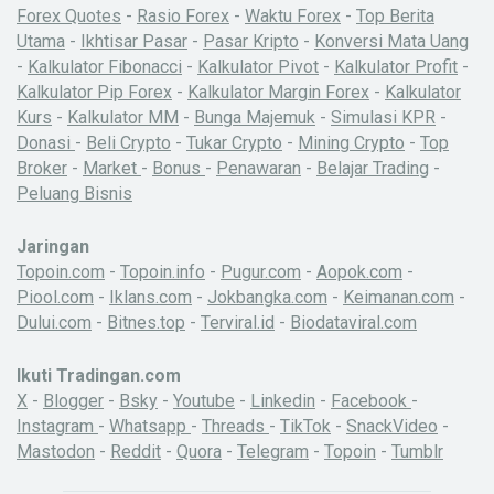
Forex Quotes
-
Rasio Forex
-
Waktu Forex
-
Top Berita
Utama
-
Ikhtisar Pasar
-
Pasar Kripto
-
Konversi Mata Uang
-
Kalkulator Fibonacci
-
Kalkulator Pivot
-
Kalkulator Profit
-
Kalkulator Pip Forex
-
Kalkulator Margin Forex
-
Kalkulator
Kurs
-
Kalkulator MM
-
Bunga Majemuk
-
Simulasi KPR
-
Donasi
-
Beli Crypto
-
Tukar Crypto
-
Mining Crypto
-
Top
Broker
-
Market
-
Bonus
-
Penawaran
-
Belajar Trading
-
Peluang Bisnis
Jaringan
Topoin.com
-
Topoin.info
-
Pugur.com
-
Aopok.com
-
Piool.com
-
Iklans.com
-
Jokbangka.com
-
Keimanan.com
-
Dului.com
-
Bitnes.top
-
Terviral.id
-
Biodataviral.com
Ikuti Tradingan.com
X
-
Blogger
-
Bsky
-
Youtube
-
Linkedin
-
Facebook
-
Instagram
-
Whatsapp
-
Threads
-
TikTok
-
SnackVideo
-
Mastodon
-
Reddit
-
Quora
-
Telegram
-
Topoin
-
Tumblr
X