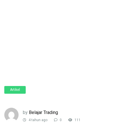
Artikel
by
Belajar Trading
4 tahun ago
0
111