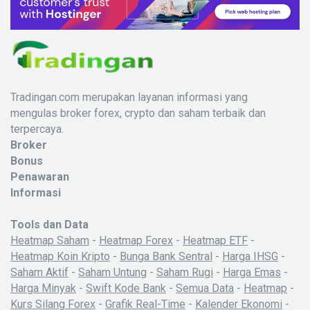
Tradingan.com merupakan layanan informasi yang
mengulas broker forex, crypto dan saham terbaik dan
terpercaya.
Broker
Bonus
Penawaran
Informasi
Tools dan Data
Heatmap Saham
-
Heatmap Forex
-
Heatmap ETF
-
Heatmap Koin Kripto
-
Bunga Bank Sentral
-
Harga IHSG
-
Saham Aktif
-
Saham Untung
-
Saham Rugi
-
Harga Emas
-
Harga Minyak
-
Swift Kode Bank
-
Semua Data
-
Heatmap
-
Kurs Silang Forex
-
Grafik Real-Time
-
Kalender Ekonomi
-