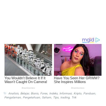
Analisis
,
Belajar
,
Bisnis
,
Forex
,
Indeks
,
Informasi
,
Kripto
,
Panduan
,
Pengalaman
,
Pengetahuan
,
Saham
,
Tips
,
trading
,
Trik