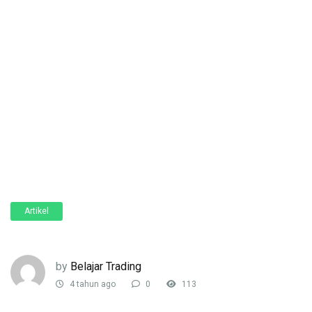
Artikel
by
Belajar Trading
4 tahun ago
0
113