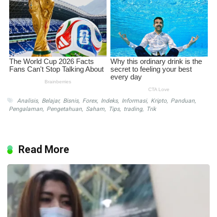
Analisis
,
Belajar
,
Bisnis
,
Forex
,
Indeks
,
Informasi
,
Kripto
,
Panduan
,
Pengalaman
,
Pengetahuan
,
Saham
,
Tips
,
trading
,
Trik
Read More