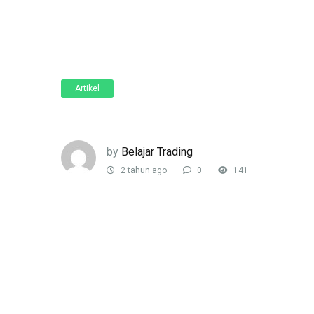
Artikel
by
Belajar Trading
2 tahun ago
0
141