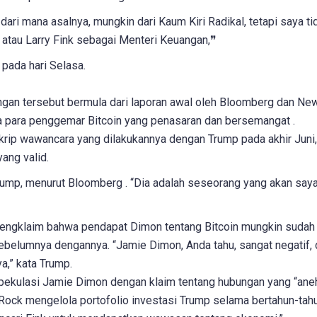
ari mana asalnya, mungkin dari Kaum Kiri Radikal, tetapi saya ti
atau Larry Fink sebagai Menteri Keuangan,
❞
pada hari Selasa.
gan tersebut bermula dari laporan awal oleh Bloomberg dan Ne
ra para penggemar Bitcoin yang penasaran dan bersemangat .
krip wawancara yang dilakukannya dengan Trump pada akhir Juni,
ang valid.
ump, menurut Bloomberg . “Dia adalah seseorang yang akan say
 mengklaim bahwa pendapat Dimon tentang Bitcoin mungkin sudah
ebelumnya dengannya. “Jamie Dimon, Anda tahu, sangat negatif,
a,” kata Trump.
ekulasi Jamie Dimon dengan klaim tentang hubungan yang “ane
kRock mengelola portofolio investasi Trump selama bertahun-tahu