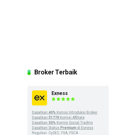
Broker Terbaik
Exness
Dapatkan
40%
Komisi Introduksi Broker
Dapatkan
$1770
Komisi Affiliate
Dapatkan
50%
Komisi Social Trading
Dapatkan Status
Premium
di Exness
Regulasi: CySEC, FSA, FSCA