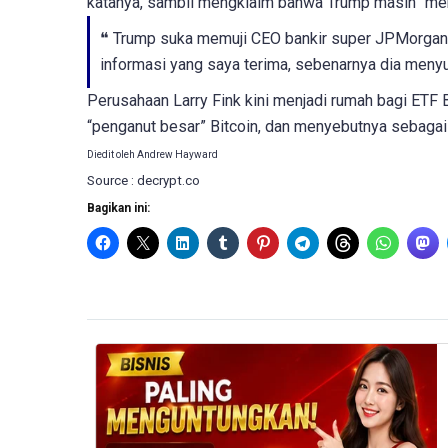
katanya, sambil mengklaim bahwa Trump masih “me
❝
Trump suka memuji CEO bankir super JPMorgan, 
informasi yang saya terima, sebenarnya dia menyuk
Perusahaan Larry Fink kini menjadi rumah bagi ETF B
“penganut besar” Bitcoin, dan menyebutnya sebagai 
Diedit oleh Andrew Hayward
Source : decrypt.co
Bagikan ini: