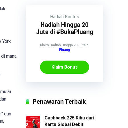
dak
Hadiah
Kontes
Hadiah Hingga 20
Juta di #BukaPluang
w York
Klaim Hadiah Hingga 20 Juta di
Pluang
 di mana
Klaim Bonus
a
 mulai
 dan
Penawaran Terbaik
h” dan
Cashback 225 Ribu dari
n,
Kartu Global Debit