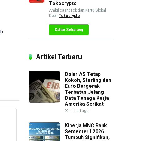
Tokocrypto
Ambil cashback dan Kartu Global
Debit
Tokocrypto
Daftar Sekarang
ah
Artikel Terbaru
Dolar AS Tetap
Kokoh, Sterling dan
Euro Bergerak
Terbatas Jelang
Data Tenaga Kerja
Amerika Serikat
1 hari ago
Kinerja MNC Bank
Semester I 2026
Tumbuh Signifikan,