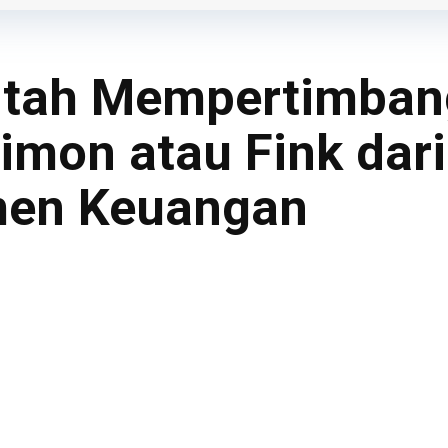
ah Mempertimbang
Dimon atau Fink dar
men Keuangan