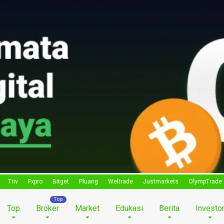
Triv
Fxpro
Bitget
Pluang
Weltrade
Justmarkets
OlympTrade
Top
Broker
Market
Edukasi
Berita
Investo