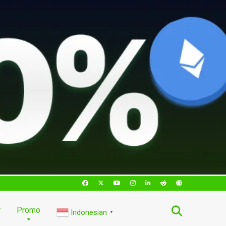
r
Promo
Indonesian
▼