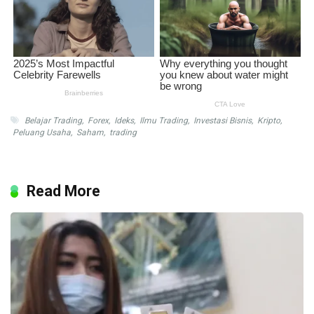
Belajar Trading
,
Forex
,
Ideks
,
Ilmu Trading
,
Investasi Bisnis
,
Kripto
,
Peluang Usaha
,
Saham
,
trading
Read More