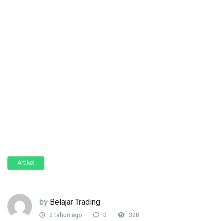
Artikel
by
Belajar Trading
2 tahun ago
0
328