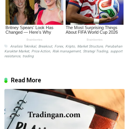
Analisis Teknikal
,
Breakout
,
Forex
,
Kripto
,
Market Structure
,
Perubahan
Karakter Market
,
Price Action
,
Risk management
,
Strategi Trading
,
support
resistance
,
trading
Read More