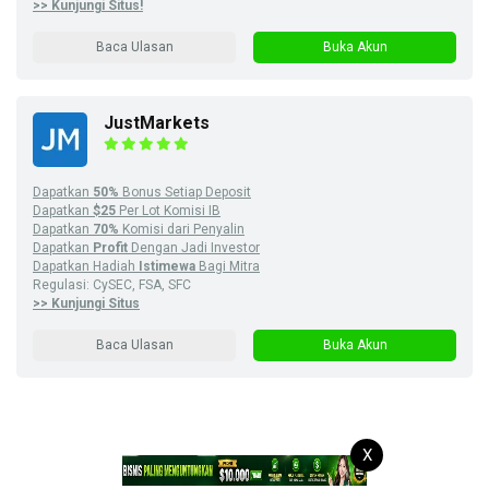
>> Kunjungi Situs!
Baca Ulasan
Buka Akun
JustMarkets
Dapatkan
50%
Bonus Setiap Deposit
Dapatkan
$25
Per Lot Komisi IB
Dapatkan
70%
Komisi dari Penyalin
Dapatkan
Profit
Dengan Jadi Investor
Dapatkan Hadiah
Istimewa
Bagi Mitra
Regulasi: CySEC, FSA, SFC
>> Kunjungi Situs
Baca Ulasan
Buka Akun
X