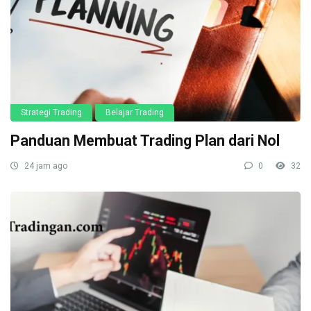
Strategi Trading
Belajar Trading
Panduan Membuat Trading Plan dari Nol
24 jam ago
0
32