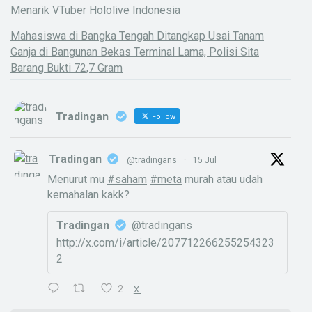
Menarik VTuber Hololive Indonesia
Mahasiswa di Bangka Tengah Ditangkap Usai Tanam
Ganja di Bangunan Bekas Terminal Lama, Polisi Sita
Barang Bukti 72,7 Gram
Tradingan
Follow
Tradingan
@tradingans
·
15 Jul
Menurut mu
#saham
#meta
murah atau udah
kemahalan kakk?
Tradingan
@tradingans
http://x.com/i/article/207712266255254323
2
2
X