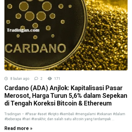
8 bulan ago
2
171
Cardano (ADA) Anjlok: Kapitalisasi Pasar
Merosot, Harga Turun 5,6% dalam Sepekan
di Tengah Koreksi Bitcoin & Ethereum
Tradingan – #Pasar #aset #kripto #kembali #mengalami #tekanan #dalam
#beberapa #hari #terakhir, dan salah satu altcoin yang terdampak ...
Read more »