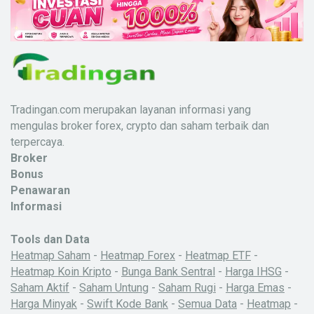
Tradingan.com merupakan layanan informasi yang
mengulas broker forex, crypto dan saham terbaik dan
terpercaya.
Broker
Bonus
Penawaran
Informasi
Tools dan Data
Heatmap Saham
-
Heatmap Forex
-
Heatmap ETF
-
Heatmap Koin Kripto
-
Bunga Bank Sentral
-
Harga IHSG
-
Saham Aktif
-
Saham Untung
-
Saham Rugi
-
Harga Emas
-
Harga Minyak
-
Swift Kode Bank
-
Semua Data
-
Heatmap
-