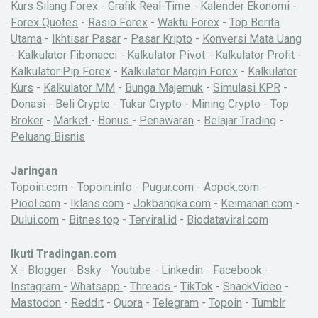
Kurs Silang Forex
-
Grafik Real-Time
-
Kalender Ekonomi
-
Forex Quotes
-
Rasio Forex
-
Waktu Forex
-
Top Berita
Utama
-
Ikhtisar Pasar
-
Pasar Kripto
-
Konversi Mata Uang
-
Kalkulator Fibonacci
-
Kalkulator Pivot
-
Kalkulator Profit
-
Kalkulator Pip Forex
-
Kalkulator Margin Forex
-
Kalkulator
Kurs
-
Kalkulator MM
-
Bunga Majemuk
-
Simulasi KPR
-
Donasi
-
Beli Crypto
-
Tukar Crypto
-
Mining Crypto
-
Top
Broker
-
Market
-
Bonus
-
Penawaran
-
Belajar Trading
-
Peluang Bisnis
Jaringan
Topoin.com
-
Topoin.info
-
Pugur.com
-
Aopok.com
-
Piool.com
-
Iklans.com
-
Jokbangka.com
-
Keimanan.com
-
Dului.com
-
Bitnes.top
-
Terviral.id
-
Biodataviral.com
Ikuti Tradingan.com
X
-
Blogger
-
Bsky
-
Youtube
-
Linkedin
-
Facebook
-
Instagram
-
Whatsapp
-
Threads
-
TikTok
-
SnackVideo
-
Mastodon
-
Reddit
-
Quora
-
Telegram
-
Topoin
-
Tumblr