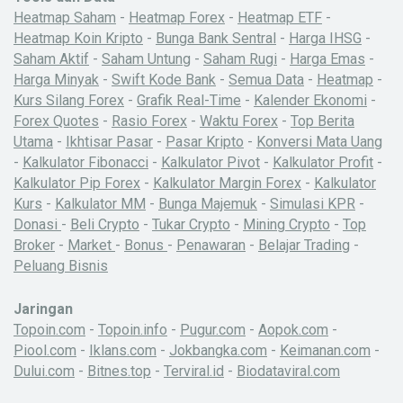
Heatmap Saham
-
Heatmap Forex
-
Heatmap ETF
-
Heatmap Koin Kripto
-
Bunga Bank Sentral
-
Harga IHSG
-
Saham Aktif
-
Saham Untung
-
Saham Rugi
-
Harga Emas
-
Harga Minyak
-
Swift Kode Bank
-
Semua Data
-
Heatmap
-
Kurs Silang Forex
-
Grafik Real-Time
-
Kalender Ekonomi
-
Forex Quotes
-
Rasio Forex
-
Waktu Forex
-
Top Berita
Utama
-
Ikhtisar Pasar
-
Pasar Kripto
-
Konversi Mata Uang
-
Kalkulator Fibonacci
-
Kalkulator Pivot
-
Kalkulator Profit
-
Kalkulator Pip Forex
-
Kalkulator Margin Forex
-
Kalkulator
Kurs
-
Kalkulator MM
-
Bunga Majemuk
-
Simulasi KPR
-
Donasi
-
Beli Crypto
-
Tukar Crypto
-
Mining Crypto
-
Top
Broker
-
Market
-
Bonus
-
Penawaran
-
Belajar Trading
-
Peluang Bisnis
Jaringan
Topoin.com
-
Topoin.info
-
Pugur.com
-
Aopok.com
-
Piool.com
-
Iklans.com
-
Jokbangka.com
-
Keimanan.com
-
Dului.com
-
Bitnes.top
-
Terviral.id
-
Biodataviral.com