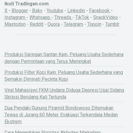
Ikuti Tradingan.com
X
-
Blogger
-
Bsky
-
Youtube
-
Linkedin
-
Facebook
-
Instagram
-
Whatsapp
-
Threads
-
TikTok
-
SnackVideo
-
Mastodon
-
Reddit
-
Quora
-
Telegram
-
Topoin
-
Tumblr
Produksi Saringan Santan Kain, Peluang Usaha Sederhana
dengan Permintaan yang Terus Meningkat
Produksi Filter Kopi Kain: Peluang Usaha Sederhana yang
Semakin Diminati Pecinta Kopi
Viral Mahasiswi FKM Undana Diduga Depresi Usai Sidang
Skripsi Berulang Kali Tertunda
Dua Pendaki Gunung Piramid Bondowoso Ditemukan
Tewas di Jurang 60 Meter, Evakuasi Terkendala Medan
Ekstrem
Cara Menentukan Prioritas Aktivitas Marketing