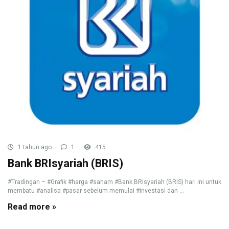
1 tahun ago
1
415
Bank BRIsyariah (BRIS)
#Tradingan – #Grafik #harga #saham #Bank BRIsyariah (BRIS) hari ini untuk
membatu #analisa #pasar sebelum memulai #investasi dan ...
Read more »