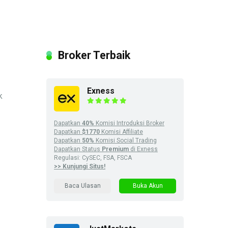
Broker Terbaik
Exness
k
Dapatkan
40%
Komisi Introduksi Broker
Dapatkan
$1770
Komisi Affiliate
Dapatkan
50%
Komisi Social Trading
Dapatkan Status
Premium
di Exness
Regulasi: CySEC, FSA, FSCA
>> Kunjungi Situs!
Baca Ulasan
Buka Akun