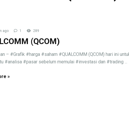
n ago
1
289
LCOMM (QCOM)
gan – #Grafik #harga #saham #QUALCOMM (QCOM) hari ini untu
 #analisa #pasar sebelum memulai #investasi dan #trading ...
re »