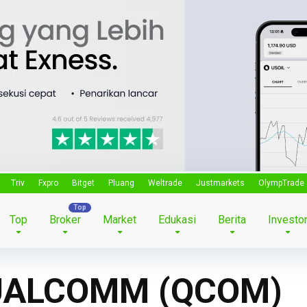
Triv
Fxpro
Bitget
Pluang
Weltrade
Justmarkets
OlympTrade
Top
Broker
Market
Edukasi
Berita
Investo
QUALCOMM (QCOM)