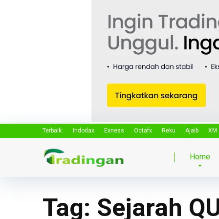
Terbaik:
Indodax
Exness
Octafx
Reku
Ajaib
XM
Home
Tag:
Sejarah 