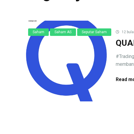
Saham
Saham AS
Seputar Saham
12 bula
QUA
#Tradin
membantu
Read mo