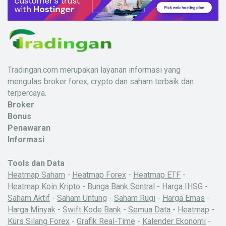
Tradingan.com merupakan layanan informasi yang
mengulas broker forex, crypto dan saham terbaik dan
terpercaya.
Broker
Bonus
Penawaran
Informasi
Tools dan Data
Heatmap Saham
-
Heatmap Forex
-
Heatmap ETF
-
Heatmap Koin Kripto
-
Bunga Bank Sentral
-
Harga IHSG
-
Saham Aktif
-
Saham Untung
-
Saham Rugi
-
Harga Emas
-
Harga Minyak
-
Swift Kode Bank
-
Semua Data
-
Heatmap
-
Kurs Silang Forex
-
Grafik Real-Time
-
Kalender Ekonomi
-