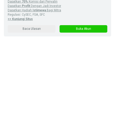
Dapatkan
70%
Komisi dari Penyalin
Dapatkan
Profit
Dengan Jadi Investor
Dapatkan Hadiah
Istimewa
Bagi Mitra
Regulasi: CySEC, FSA, SFC
>> Kunjungi Situs
Baca Ulasan
Buka Akun