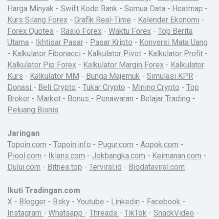
Harga Minyak
-
Swift Kode Bank
-
Semua Data
-
Heatmap
-
Kurs Silang Forex
-
Grafik Real-Time
-
Kalender Ekonomi
-
Forex Quotes
-
Rasio Forex
-
Waktu Forex
-
Top Berita
Utama
-
Ikhtisar Pasar
-
Pasar Kripto
-
Konversi Mata Uang
-
Kalkulator Fibonacci
-
Kalkulator Pivot
-
Kalkulator Profit
-
Kalkulator Pip Forex
-
Kalkulator Margin Forex
-
Kalkulator
Kurs
-
Kalkulator MM
-
Bunga Majemuk
-
Simulasi KPR
-
Donasi
-
Beli Crypto
-
Tukar Crypto
-
Mining Crypto
-
Top
Broker
-
Market
-
Bonus
-
Penawaran
-
Belajar Trading
-
Peluang Bisnis
Jaringan
Topoin.com
-
Topoin.info
-
Pugur.com
-
Aopok.com
-
Piool.com
-
Iklans.com
-
Jokbangka.com
-
Keimanan.com
-
Dului.com
-
Bitnes.top
-
Terviral.id
-
Biodataviral.com
Ikuti Tradingan.com
X
-
Blogger
-
Bsky
-
Youtube
-
Linkedin
-
Facebook
-
Instagram
-
Whatsapp
-
Threads
-
TikTok
-
SnackVideo
-