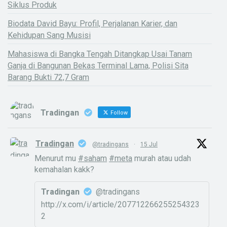
Siklus Produk
Biodata David Bayu: Profil, Perjalanan Karier, dan
Kehidupan Sang Musisi
Mahasiswa di Bangka Tengah Ditangkap Usai Tanam
Ganja di Bangunan Bekas Terminal Lama, Polisi Sita
Barang Bukti 72,7 Gram
Tradingan
Follow
Tradingan
@tradingans
·
15 Jul
Menurut mu
#saham
#meta
murah atau udah
kemahalan kakk?
Tradingan
@tradingans
http://x.com/i/article/207712266255254323
2