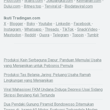
Piool.com
-
Iklans.com
-
Jokbangka.com
-
Keimanan.com
-
Dului.com
-
Bitnes.top
-
Terviral.id
-
Biodataviral.com
Ikuti Tradingan.com
X
-
Blogger
-
Bsky
-
Youtube
-
Linkedin
-
Facebook
-
Instagram
-
Whatsapp
-
Threads
-
TikTok
-
SnackVideo
-
Mastodon
-
Reddit
-
Quora
-
Telegram
-
Topoin
-
Tumblr
Produksi Kain Serbaguna Dapur: Panduan Memulai Usaha
yang Menjanjikan untuk Pebisnis Pemula
Produksi Tas Belanja Jaring: Peluang Usaha Ramah
Lingkungan yang Menjanjikan
Viral Mahasiswi FKM Undana Diduga Depresi Usai Sidang
Skripsi Berulang Kali Tertunda
Dua Pendaki Gunung Piramid Bondowoso Ditemukan
Tewas di Jurang 60 Meter, Evakuasi Terkendala Medan