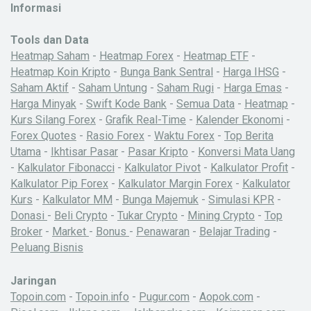
Informasi
Tools dan Data
Heatmap Saham
-
Heatmap Forex
-
Heatmap ETF
-
Heatmap Koin Kripto
-
Bunga Bank Sentral
-
Harga IHSG
-
Saham Aktif
-
Saham Untung
-
Saham Rugi
-
Harga Emas
-
Harga Minyak
-
Swift Kode Bank
-
Semua Data
-
Heatmap
-
Kurs Silang Forex
-
Grafik Real-Time
-
Kalender Ekonomi
-
Forex Quotes
-
Rasio Forex
-
Waktu Forex
-
Top Berita
Utama
-
Ikhtisar Pasar
-
Pasar Kripto
-
Konversi Mata Uang
-
Kalkulator Fibonacci
-
Kalkulator Pivot
-
Kalkulator Profit
-
Kalkulator Pip Forex
-
Kalkulator Margin Forex
-
Kalkulator
Kurs
-
Kalkulator MM
-
Bunga Majemuk
-
Simulasi KPR
-
Donasi
-
Beli Crypto
-
Tukar Crypto
-
Mining Crypto
-
Top
Broker
-
Market
-
Bonus
-
Penawaran
-
Belajar Trading
-
Peluang Bisnis
Jaringan
Topoin.com
-
Topoin.info
-
Pugur.com
-
Aopok.com
-