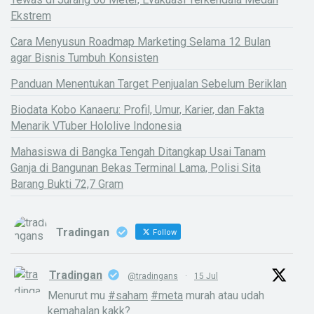
Ekstrem
Cara Menyusun Roadmap Marketing Selama 12 Bulan
agar Bisnis Tumbuh Konsisten
Panduan Menentukan Target Penjualan Sebelum Beriklan
Biodata Kobo Kanaeru: Profil, Umur, Karier, dan Fakta
Menarik VTuber Hololive Indonesia
Mahasiswa di Bangka Tengah Ditangkap Usai Tanam
Ganja di Bangunan Bekas Terminal Lama, Polisi Sita
Barang Bukti 72,7 Gram
Tradingan
Follow
Tradingan
@tradingans
·
15 Jul
Menurut mu
#saham
#meta
murah atau udah
kemahalan kakk?