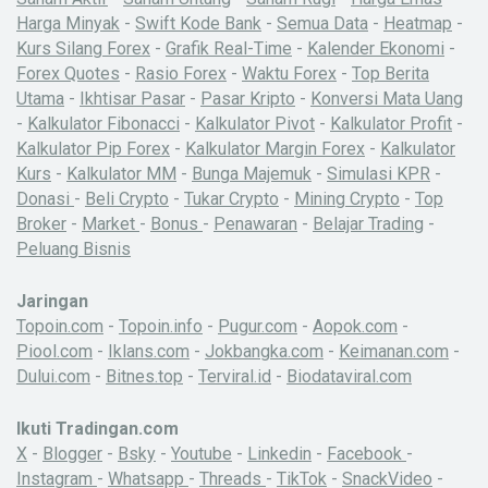
Harga Minyak
-
Swift Kode Bank
-
Semua Data
-
Heatmap
-
Kurs Silang Forex
-
Grafik Real-Time
-
Kalender Ekonomi
-
Forex Quotes
-
Rasio Forex
-
Waktu Forex
-
Top Berita
Utama
-
Ikhtisar Pasar
-
Pasar Kripto
-
Konversi Mata Uang
-
Kalkulator Fibonacci
-
Kalkulator Pivot
-
Kalkulator Profit
-
Kalkulator Pip Forex
-
Kalkulator Margin Forex
-
Kalkulator
Kurs
-
Kalkulator MM
-
Bunga Majemuk
-
Simulasi KPR
-
Donasi
-
Beli Crypto
-
Tukar Crypto
-
Mining Crypto
-
Top
Broker
-
Market
-
Bonus
-
Penawaran
-
Belajar Trading
-
Peluang Bisnis
Jaringan
Topoin.com
-
Topoin.info
-
Pugur.com
-
Aopok.com
-
Piool.com
-
Iklans.com
-
Jokbangka.com
-
Keimanan.com
-
Dului.com
-
Bitnes.top
-
Terviral.id
-
Biodataviral.com
Ikuti Tradingan.com
X
-
Blogger
-
Bsky
-
Youtube
-
Linkedin
-
Facebook
-
Instagram
-
Whatsapp
-
Threads
-
TikTok
-
SnackVideo
-