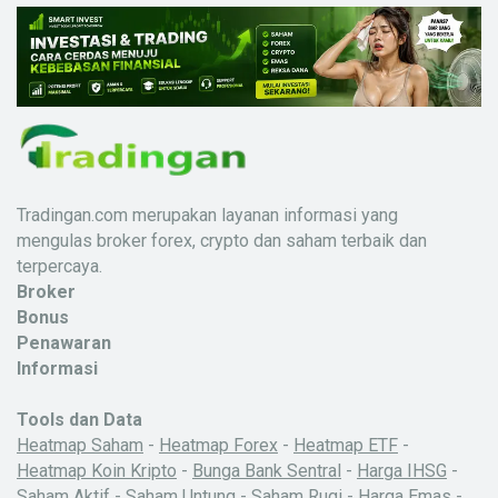
Tradingan.com merupakan layanan informasi yang
mengulas broker forex, crypto dan saham terbaik dan
terpercaya.
Broker
Bonus
Penawaran
Informasi
Tools dan Data
Heatmap Saham
-
Heatmap Forex
-
Heatmap ETF
-
Heatmap Koin Kripto
-
Bunga Bank Sentral
-
Harga IHSG
-
Saham Aktif
-
Saham Untung
-
Saham Rugi
-
Harga Emas
-