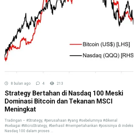
8 bulan ago
4
213
Strategy Bertahan di Nasdaq 100 Meski
Dominasi Bitcoin dan Tekanan MSCI
Meningkat
Tradingan – #Strategy, #perusahaan #yang #sebelumnya #dikenal
#sebagai #MicroStrategy, #berhasil #mempertahankan #posisinya di indeks
Nasdaq 100 dalam proses ...