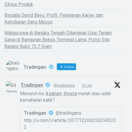
Siklus Produk
Biodata David Bayu: Profil, Perjalanan Karier, dan
Kehidupan Sang Musisi
Mahasiswa di Bangka Tengah Ditangkap Usai Tanam
Ganja di Bangunan Bekas Terminal Lama, Polisi Sita
Barang Bukti 72,7 Gram
Tradingan
Follow
Tradingan
@tradingans
·
15 Jul
Menurut mu
#saham
#meta
murah atau udah
kemahalan kakk?
Tradingan
@tradingans
http://x.com/i/article/207712266255254323
2