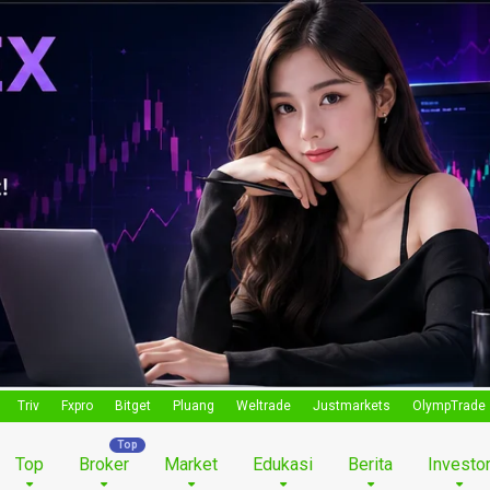
Triv
Fxpro
Bitget
Pluang
Weltrade
Justmarkets
OlympTrade
Top
Broker
Market
Edukasi
Berita
Investo