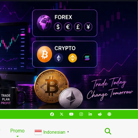
r
Promo
Indonesian
▼