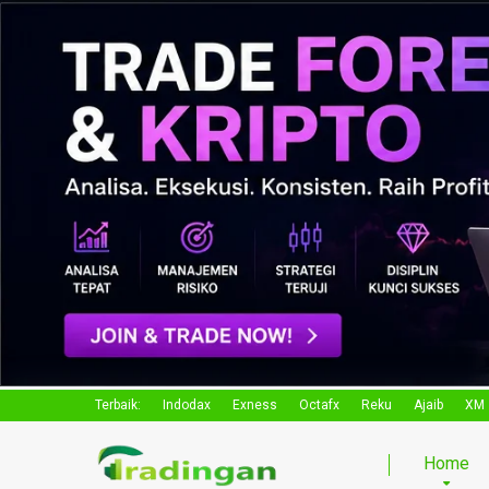
Terbaik:
Indodax
Exness
Octafx
Reku
Ajaib
XM
Home