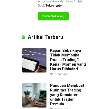
Ambil cashback dan Kartu Global
Debit
Tokocrypto
Daftar Sekarang
Artikel Terbaru
Kapan Sebaiknya
Tidak Membuka
Posisi Trading?
Kenali Momen yang
Harus Dihindari
1 hari ago
Panduan Membuat
Rutinitas Trading
yang Konsisten
untuk Trader
Pemula