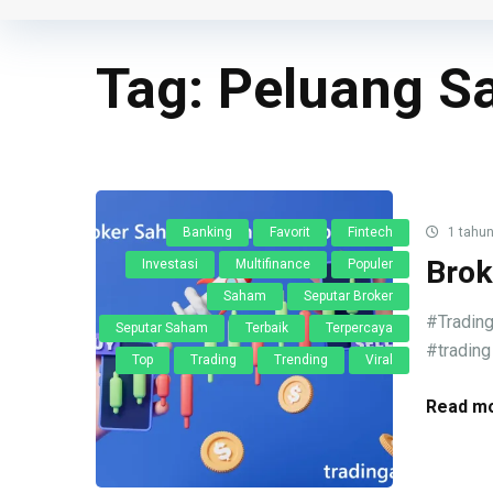
Tag:
Peluang S
Banking
Favorit
Fintech
1 tahun
Brok
Investasi
Multifinance
Populer
Saham
Seputar Broker
#Trading
Seputar Saham
Terbaik
Terpercaya
#trading
Top
Trading
Trending
Viral
Read mo