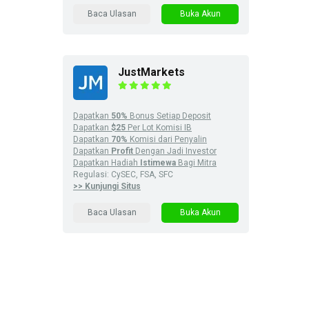
Baca Ulasan
Buka Akun
JustMarkets
Dapatkan
50%
Bonus Setiap Deposit
Dapatkan
$25
Per Lot Komisi IB
Dapatkan
70%
Komisi dari Penyalin
Dapatkan
Profit
Dengan Jadi Investor
Dapatkan Hadiah
Istimewa
Bagi Mitra
Regulasi: CySEC, FSA, SFC
>> Kunjungi Situs
Baca Ulasan
Buka Akun