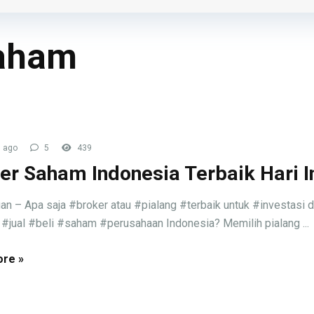
aham
 ago
5
439
er Saham Indonesia Terbaik Hari I
an – Apa saja #broker atau #pialang #terbaik untuk #investasi 
 #jual #beli #saham #perusahaan Indonesia? Memilih pialang ...
re »