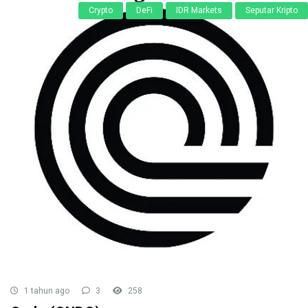
Crypto
DeFi
IDR Markets
Seputar Kripto
1 tahun ago
3
258