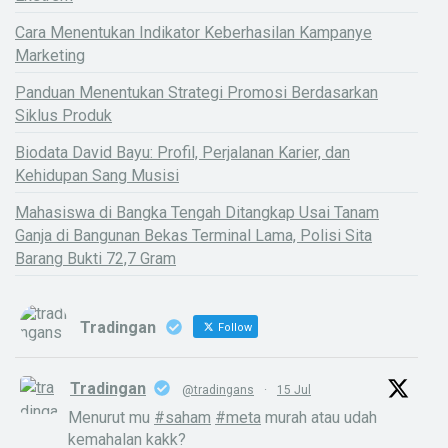
Cara Menentukan Indikator Keberhasilan Kampanye
Marketing
Panduan Menentukan Strategi Promosi Berdasarkan
Siklus Produk
Biodata David Bayu: Profil, Perjalanan Karier, dan
Kehidupan Sang Musisi
Mahasiswa di Bangka Tengah Ditangkap Usai Tanam
Ganja di Bangunan Bekas Terminal Lama, Polisi Sita
Barang Bukti 72,7 Gram
Tradingan
Follow
Tradingan
@tradingans
·
15 Jul
Menurut mu
#saham
#meta
murah atau udah
kemahalan kakk?