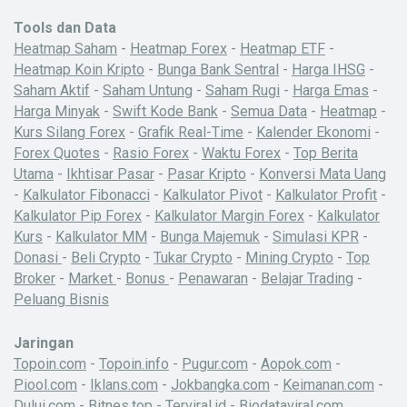
Tools dan Data
Heatmap Saham
-
Heatmap Forex
-
Heatmap ETF
-
Heatmap Koin Kripto
-
Bunga Bank Sentral
-
Harga IHSG
-
Saham Aktif
-
Saham Untung
-
Saham Rugi
-
Harga Emas
-
Harga Minyak
-
Swift Kode Bank
-
Semua Data
-
Heatmap
-
Kurs Silang Forex
-
Grafik Real-Time
-
Kalender Ekonomi
-
Forex Quotes
-
Rasio Forex
-
Waktu Forex
-
Top Berita
Utama
-
Ikhtisar Pasar
-
Pasar Kripto
-
Konversi Mata Uang
-
Kalkulator Fibonacci
-
Kalkulator Pivot
-
Kalkulator Profit
-
Kalkulator Pip Forex
-
Kalkulator Margin Forex
-
Kalkulator
Kurs
-
Kalkulator MM
-
Bunga Majemuk
-
Simulasi KPR
-
Donasi
-
Beli Crypto
-
Tukar Crypto
-
Mining Crypto
-
Top
Broker
-
Market
-
Bonus
-
Penawaran
-
Belajar Trading
-
Peluang Bisnis
Jaringan
Topoin.com
-
Topoin.info
-
Pugur.com
-
Aopok.com
-
Piool.com
-
Iklans.com
-
Jokbangka.com
-
Keimanan.com
-
Dului.com
-
Bitnes.top
-
Terviral.id
-
Biodataviral.com