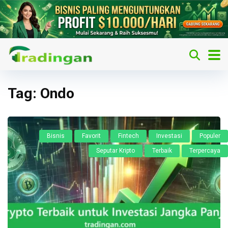
Tag:
Ondo
Bisnis
Favorit
Fintech
Investasi
Populer
Seputar Kripto
Terbaik
Terpercaya