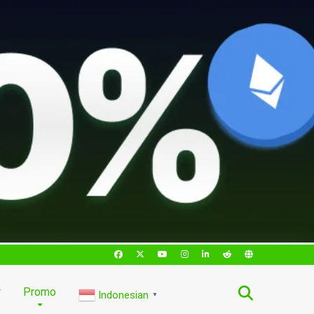
r
Promo
Indonesian
▼