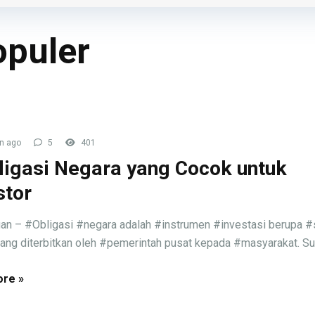
opuler
n ago
5
401
ligasi Negara yang Cocok untuk
stor
an – #Obligasi #negara adalah #instrumen #investasi berupa #
ang diterbitkan oleh #pemerintah pusat kepada #masyarakat. Sura
re »