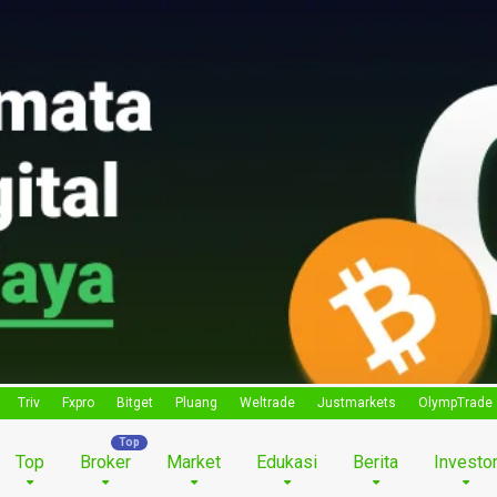
Triv
Fxpro
Bitget
Pluang
Weltrade
Justmarkets
OlympTrade
Top
Broker
Market
Edukasi
Berita
Investo