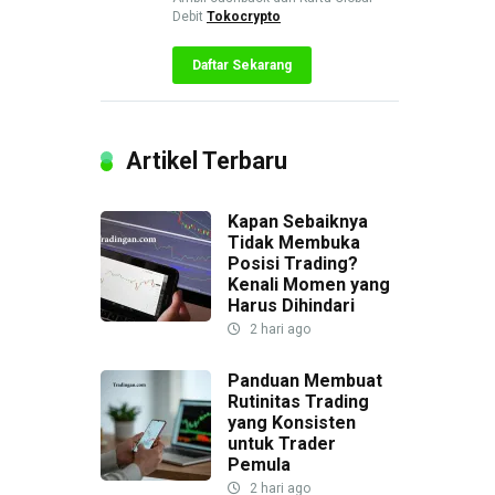
Debit
Tokocrypto
Daftar Sekarang
Artikel Terbaru
Kapan Sebaiknya
Tidak Membuka
Posisi Trading?
Kenali Momen yang
Harus Dihindari
2 hari ago
Panduan Membuat
Rutinitas Trading
yang Konsisten
untuk Trader
Pemula
2 hari ago