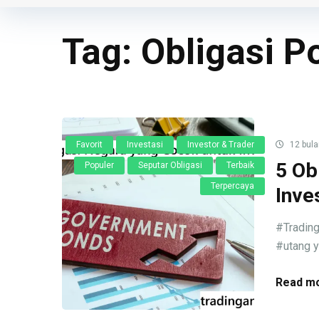
Tag:
Obligasi P
Favorit
Investasi
Investor & Trader
12 bula
5 Ob
Populer
Seputar Obligasi
Terbaik
Terpercaya
Inve
#Trading
#utang y
Read mo