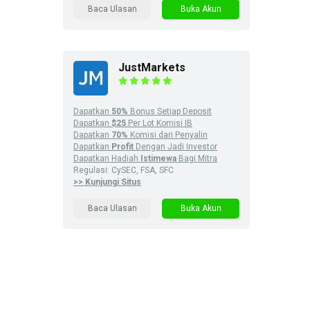
Baca Ulasan
Buka Akun
JustMarkets
Dapatkan
50%
Bonus Setiap Deposit
Dapatkan
$25
Per Lot Komisi IB
Dapatkan
70%
Komisi dari Penyalin
Dapatkan
Profit
Dengan Jadi Investor
Dapatkan Hadiah
Istimewa
Bagi Mitra
Regulasi: CySEC, FSA, SFC
>> Kunjungi Situs
Baca Ulasan
Buka Akun