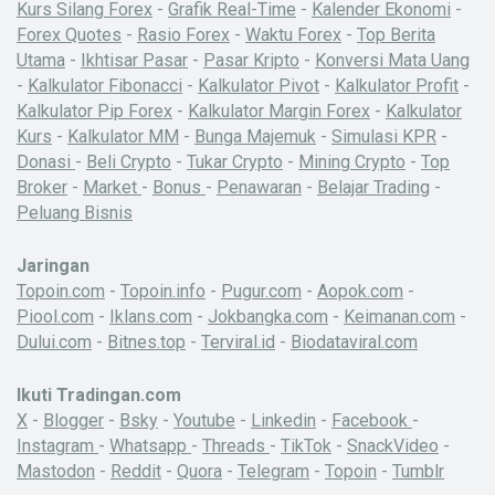
Kurs Silang Forex
-
Grafik Real-Time
-
Kalender Ekonomi
-
Forex Quotes
-
Rasio Forex
-
Waktu Forex
-
Top Berita
Utama
-
Ikhtisar Pasar
-
Pasar Kripto
-
Konversi Mata Uang
-
Kalkulator Fibonacci
-
Kalkulator Pivot
-
Kalkulator Profit
-
Kalkulator Pip Forex
-
Kalkulator Margin Forex
-
Kalkulator
Kurs
-
Kalkulator MM
-
Bunga Majemuk
-
Simulasi KPR
-
Donasi
-
Beli Crypto
-
Tukar Crypto
-
Mining Crypto
-
Top
Broker
-
Market
-
Bonus
-
Penawaran
-
Belajar Trading
-
Peluang Bisnis
Jaringan
Topoin.com
-
Topoin.info
-
Pugur.com
-
Aopok.com
-
Piool.com
-
Iklans.com
-
Jokbangka.com
-
Keimanan.com
-
Dului.com
-
Bitnes.top
-
Terviral.id
-
Biodataviral.com
Ikuti Tradingan.com
X
-
Blogger
-
Bsky
-
Youtube
-
Linkedin
-
Facebook
-
Instagram
-
Whatsapp
-
Threads
-
TikTok
-
SnackVideo
-
Mastodon
-
Reddit
-
Quora
-
Telegram
-
Topoin
-
Tumblr