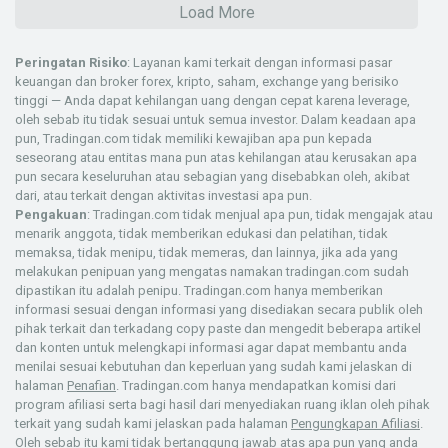
Load More
Peringatan Risiko
: Layanan kami terkait dengan informasi pasar
keuangan dan broker forex, kripto, saham, exchange yang berisiko
tinggi — Anda dapat kehilangan uang dengan cepat karena leverage,
oleh sebab itu tidak sesuai untuk semua investor. Dalam keadaan apa
pun, Tradingan.com tidak memiliki kewajiban apa pun kepada
seseorang atau entitas mana pun atas kehilangan atau kerusakan apa
pun secara keseluruhan atau sebagian yang disebabkan oleh, akibat
dari, atau terkait dengan aktivitas investasi apa pun.
Pengakuan
: Tradingan.com tidak menjual apa pun, tidak mengajak atau
menarik anggota, tidak memberikan edukasi dan pelatihan, tidak
memaksa, tidak menipu, tidak memeras, dan lainnya, jika ada yang
melakukan penipuan yang mengatas namakan tradingan.com sudah
dipastikan itu adalah penipu. Tradingan.com hanya memberikan
informasi sesuai dengan informasi yang disediakan secara publik oleh
pihak terkait dan terkadang copy paste dan mengedit beberapa artikel
dan konten untuk melengkapi informasi agar dapat membantu anda
menilai sesuai kebutuhan dan keperluan yang sudah kami jelaskan di
halaman
Penafian
. Tradingan.com hanya mendapatkan komisi dari
program afiliasi serta bagi hasil dari menyediakan ruang iklan oleh pihak
terkait yang sudah kami jelaskan pada halaman
Pengungkapan Afiliasi
.
Oleh sebab itu kami tidak bertanggung jawab atas apa pun yang anda