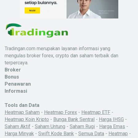
Tradingan.com merupakan layanan informasi yang
mengulas broker forex, crypto dan saham terbaik dan
terpercaya.
Broker
Bonus
Penawaran
Informasi
Tools dan Data
Heatmap Saham
-
Heatmap Forex
-
Heatmap ETF
-
Heatmap Koin Kripto
-
Bunga Bank Sentral
-
Harga IHSG
-
Saham Aktif
-
Saham Untung
-
Saham Rugi
-
Harga Emas
-
Harga Minyak
-
Swift Kode Bank
-
Semua Data
-
Heatmap
-