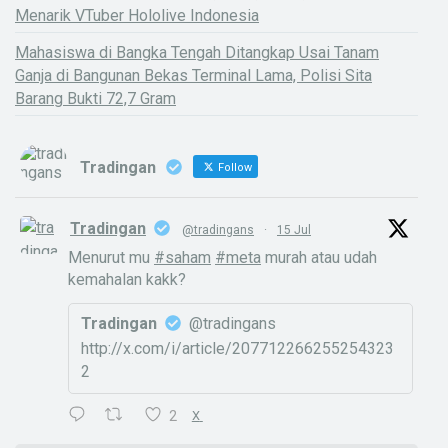
Menarik VTuber Hololive Indonesia
Mahasiswa di Bangka Tengah Ditangkap Usai Tanam
Ganja di Bangunan Bekas Terminal Lama, Polisi Sita
Barang Bukti 72,7 Gram
Tradingan
Follow
Tradingan
@tradingans
·
15 Jul
Menurut mu
#saham
#meta
murah atau udah
kemahalan kakk?
Tradingan
@tradingans
http://x.com/i/article/207712266255254323
2
2
X