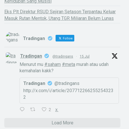
Kehidupan Sang Musisi
Eks Plt Direktur RSUD Sejiran Setason Terpantau Keluar
Masuk Rutan Mentok, Utang TGR Miliaran Belum Lunas
Tradingan
Follow
Tradingan
@tradingans
·
15 Jul
Menurut mu
#saham
#meta
murah atau udah
kemahalan kakk?
Tradingan
@tradingans
http://x.com/i/article/207712266255254323
2
2
X
Load More