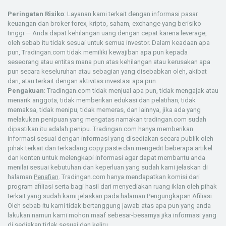
Peringatan Risiko
: Layanan kami terkait dengan informasi pasar
keuangan dan broker forex, kripto, saham, exchange yang berisiko
tinggi — Anda dapat kehilangan uang dengan cepat karena leverage,
oleh sebab itu tidak sesuai untuk semua investor. Dalam keadaan apa
pun, Tradingan.com tidak memiliki kewajiban apa pun kepada
seseorang atau entitas mana pun atas kehilangan atau kerusakan apa
pun secara keseluruhan atau sebagian yang disebabkan oleh, akibat
dari, atau terkait dengan aktivitas investasi apa pun.
Pengakuan
: Tradingan.com tidak menjual apa pun, tidak mengajak atau
menarik anggota, tidak memberikan edukasi dan pelatihan, tidak
memaksa, tidak menipu, tidak memeras, dan lainnya, jika ada yang
melakukan penipuan yang mengatas namakan tradingan.com sudah
dipastikan itu adalah penipu. Tradingan.com hanya memberikan
informasi sesuai dengan informasi yang disediakan secara publik oleh
pihak terkait dan terkadang copy paste dan mengedit beberapa artikel
dan konten untuk melengkapi informasi agar dapat membantu anda
menilai sesuai kebutuhan dan keperluan yang sudah kami jelaskan di
halaman
Penafian
. Tradingan.com hanya mendapatkan komisi dari
program afiliasi serta bagi hasil dari menyediakan ruang iklan oleh pihak
terkait yang sudah kami jelaskan pada halaman
Pengungkapan Afiliasi
.
Oleh sebab itu kami tidak bertanggung jawab atas apa pun yang anda
lakukan namun kami mohon maaf sebesar-besarnya jika informasi yang
di sediakan tidak sesuai dan keliru.