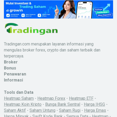
Tradingan.com merupakan layanan informasi yang
mengulas broker forex, crypto dan saham terbaik dan
terpercaya.
Broker
Bonus
Penawaran
Informasi
Tools dan Data
Heatmap Saham
-
Heatmap Forex
-
Heatmap ETF
-
Heatmap Koin Kripto
-
Bunga Bank Sentral
-
Harga IHSG
-
Saham Aktif
-
Saham Untung
-
Saham Rugi
-
Harga Emas
-
Harga Minyak
-
Swift Kode Bank
-
Semua Data
-
Heatmap
-