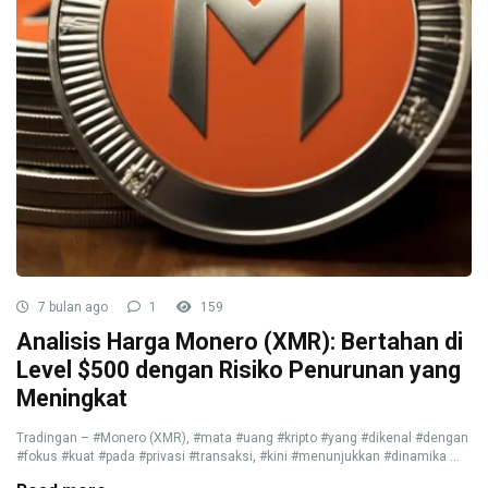
7 bulan ago
1
159
Analisis Harga Monero (XMR): Bertahan di
Level $500 dengan Risiko Penurunan yang
Meningkat
Tradingan – #Monero (XMR), #mata #uang #kripto #yang #dikenal #dengan
#fokus #kuat #pada #privasi #transaksi, #kini #menunjukkan #dinamika ...