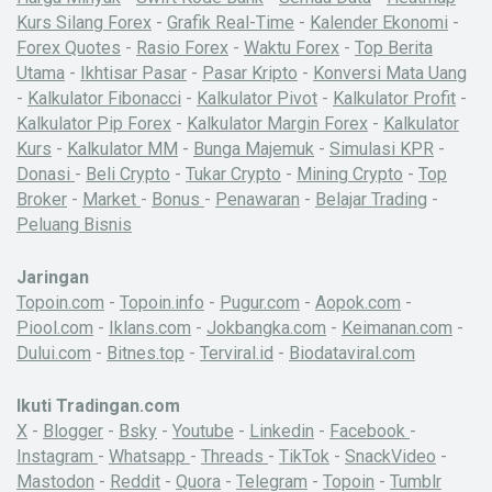
Kurs Silang Forex
-
Grafik Real-Time
-
Kalender Ekonomi
-
Forex Quotes
-
Rasio Forex
-
Waktu Forex
-
Top Berita
Utama
-
Ikhtisar Pasar
-
Pasar Kripto
-
Konversi Mata Uang
-
Kalkulator Fibonacci
-
Kalkulator Pivot
-
Kalkulator Profit
-
Kalkulator Pip Forex
-
Kalkulator Margin Forex
-
Kalkulator
Kurs
-
Kalkulator MM
-
Bunga Majemuk
-
Simulasi KPR
-
Donasi
-
Beli Crypto
-
Tukar Crypto
-
Mining Crypto
-
Top
Broker
-
Market
-
Bonus
-
Penawaran
-
Belajar Trading
-
Peluang Bisnis
Jaringan
Topoin.com
-
Topoin.info
-
Pugur.com
-
Aopok.com
-
Piool.com
-
Iklans.com
-
Jokbangka.com
-
Keimanan.com
-
Dului.com
-
Bitnes.top
-
Terviral.id
-
Biodataviral.com
Ikuti Tradingan.com
X
-
Blogger
-
Bsky
-
Youtube
-
Linkedin
-
Facebook
-
Instagram
-
Whatsapp
-
Threads
-
TikTok
-
SnackVideo
-
Mastodon
-
Reddit
-
Quora
-
Telegram
-
Topoin
-
Tumblr