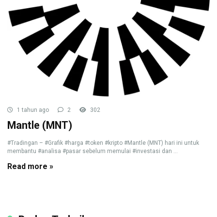
1 tahun ago
2
302
Mantle (MNT)
#Tradingan – #Grafik #harga #token #kripto #Mantle (MNT) hari ini untuk
membantu #analisa #pasar sebelum memulai #investasi dan ...
Read more »