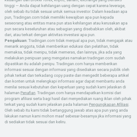
tinggi — Anda dapat kehilangan uang dengan cepat karena leverage,
oleh sebab itu tidak sesuai untuk semua investor. Dalam keadaan apa
pun, Tradingan.com tidak memiliki kewajiban apa pun kepada
seseorang atau entitas mana pun atas kehilangan atau kerusakan apa
pun secara keseluruhan atau sebagian yang disebabkan oleh, akibat
dari, atau terkait dengan aktivitas investasi apa pun.
Pengakuan
: Tradingan.com tidak menjual apa pun, tidak mengajak atau
menarik anggota, tidak memberikan edukasi dan pelatihan, tidak
memaksa, tidak menipu, tidak memeras, dan lainnya, jika ada yang
melakukan penipuan yang mengatas namakan tradingan.com sudah
dipastikan itu adalah penipu. Tradingan.com hanya memberikan
informasi sesuai dengan informasi yang disediakan secara publik oleh
pihak terkait dan terkadang copy paste dan mengedit beberapa artikel
dan konten untuk melengkapi informasi agar dapat membantu anda
menilai sesuai kebutuhan dan keperluan yang sudah kami jelaskan di
halaman
Penafian
. Tradingan.com hanya mendapatkan komisi dari
program afiliasi serta bagi hasil dari menyediakan ruang iklan oleh pihak
terkait yang sudah kami jelaskan pada halaman
Pengungkapan Afiliasi
.
Oleh sebab itu kami tidak bertanggung jawab atas apa pun yang anda
lakukan namun kami mohon maaf sebesar-besarnya jika informasi yang
di sediakan tidak sesuai dan keliru.