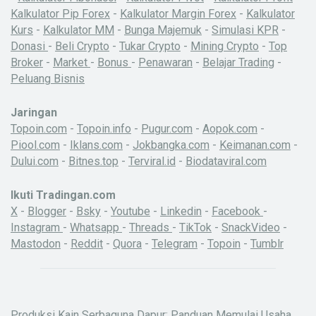
Kalkulator Pip Forex
-
Kalkulator Margin Forex
-
Kalkulator
Kurs
-
Kalkulator MM
-
Bunga Majemuk
-
Simulasi KPR
-
Donasi
-
Beli Crypto
-
Tukar Crypto
-
Mining Crypto
-
Top
Broker
-
Market
-
Bonus
-
Penawaran
-
Belajar Trading
-
Peluang Bisnis
Jaringan
Topoin.com
-
Topoin.info
-
Pugur.com
-
Aopok.com
-
Piool.com
-
Iklans.com
-
Jokbangka.com
-
Keimanan.com
-
Dului.com
-
Bitnes.top
-
Terviral.id
-
Biodataviral.com
Ikuti Tradingan.com
X
-
Blogger
-
Bsky
-
Youtube
-
Linkedin
-
Facebook
-
Instagram
-
Whatsapp
-
Threads
-
TikTok
-
SnackVideo
-
Mastodon
-
Reddit
-
Quora
-
Telegram
-
Topoin
-
Tumblr
Produksi Kain Serbaguna Dapur: Panduan Memulai Usaha