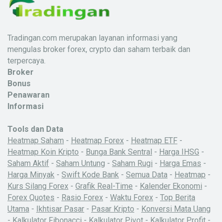
Tradingan.com merupakan layanan informasi yang
mengulas broker forex, crypto dan saham terbaik dan
terpercaya.
Broker
Bonus
Penawaran
Informasi
Tools dan Data
Heatmap Saham
-
Heatmap Forex
-
Heatmap ETF
-
Heatmap Koin Kripto
-
Bunga Bank Sentral
-
Harga IHSG
-
Saham Aktif
-
Saham Untung
-
Saham Rugi
-
Harga Emas
-
Harga Minyak
-
Swift Kode Bank
-
Semua Data
-
Heatmap
-
Kurs Silang Forex
-
Grafik Real-Time
-
Kalender Ekonomi
-
Forex Quotes
-
Rasio Forex
-
Waktu Forex
-
Top Berita
Utama
-
Ikhtisar Pasar
-
Pasar Kripto
-
Konversi Mata Uang
-
Kalkulator Fibonacci
-
Kalkulator Pivot
-
Kalkulator Profit
-