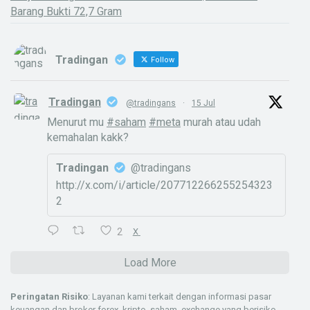
Barang Bukti 72,7 Gram
Tradingan
Follow
Tradingan
@tradingans
·
15 Jul
Menurut mu
#saham
#meta
murah atau udah
kemahalan kakk?
Tradingan
@tradingans
http://x.com/i/article/207712266255254323
2
2
X
Load More
Peringatan Risiko
: Layanan kami terkait dengan informasi pasar
keuangan dan broker forex, kripto, saham, exchange yang berisiko