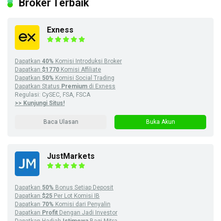
Broker Terbaik
Exness
Dapatkan
40%
Komisi Introduksi Broker
Dapatkan
$1770
Komisi Affiliate
Dapatkan
50%
Komisi Social Trading
Dapatkan Status
Premium
di Exness
Regulasi: CySEC, FSA, FSCA
>> Kunjungi Situs!
Baca Ulasan
Buka Akun
JustMarkets
Dapatkan
50%
Bonus Setiap Deposit
Dapatkan
$25
Per Lot Komisi IB
Dapatkan
70%
Komisi dari Penyalin
Dapatkan
Profit
Dengan Jadi Investor
Dapatkan Hadiah
Istimewa
Bagi Mitra