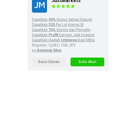
JustMarkets
Dapatkan
50%
Bonus Setiap Deposit
Dapatkan
$25
Per Lot Komisi IB
Dapatkan
70%
Komisi dari Penyalin
Dapatkan
Profit
Dengan Jadi Investor
Dapatkan Hadiah
Istimewa
Bagi Mitra
Regulasi: CySEC, FSA, SFC
>> Kunjungi Situs
Baca Ulasan
Buka Akun