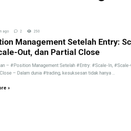
n ago
2
250
tion Management Setelah Entry: Sc
Scale-Out, dan Partial Close
an – #Position Management Setelah #Entry: #Scale-In, #Scale-
 Close – Dalam dunia #trading, kesuksesan tidak hanya ...
re »