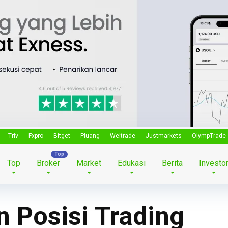
Triv
Fxpro
Bitget
Pluang
Weltrade
Justmarkets
OlympTrade
Top
Broker
Market
Edukasi
Berita
Investo
 Posisi Trading