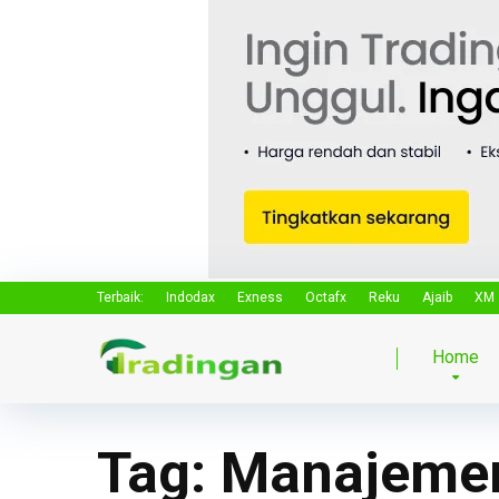
Terbaik:
Indodax
Exness
Octafx
Reku
Ajaib
XM
Home
Tag:
Manajemen