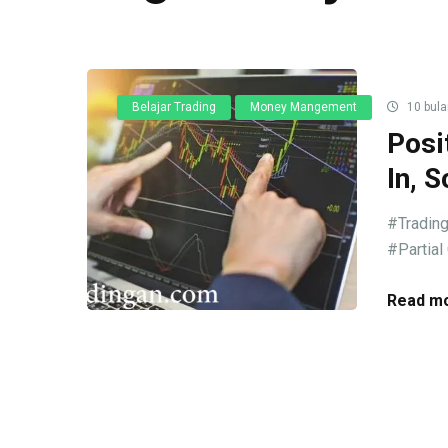
Belajar Trading
Money Mangement
10 bula
Posi
In, 
#Trading
#Partial
Read mo