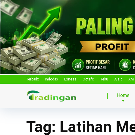
Terbaik:
Indodax
Exness
Octafx
Reku
Ajaib
XM
Home
Tag:
Latihan Me