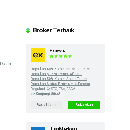
Broker Terbaik
Exness
 Dalam
Dapatkan
40%
Komisi Introduksi Broker
Dapatkan
$1770
Komisi Affiliate
Dapatkan
50%
Komisi Social Trading
Dapatkan Status
Premium
di Exness
Regulasi: CySEC, FSA, FSCA
>> Kunjungi Situs!
Baca Ulasan
Buka Akun
JustMarkets