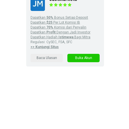
Dapatkan
50%
Bonus Setiap Deposit
Dapatkan
$25
Per Lot Komisi IB
Dapatkan
70%
Komisi dari Penyalin
Dapatkan
Profit
Dengan Jadi Investor
Dapatkan Hadiah
Istimewa
Bagi Mitra
Regulasi: CySEC, FSA, SFC
>> Kunjungi Situs
Baca Ulasan
Buka Akun