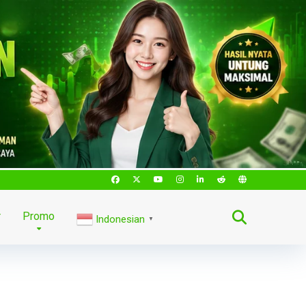
r
Promo
Indonesian
▼