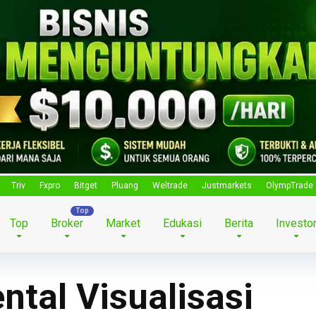
Triv
Fxpro
Bitget
Pluang
Weltrade
Justmarkets
OlympTrade
Top
Broker
Market
Edukasi
Berita
Investo
ntal Visualisasi