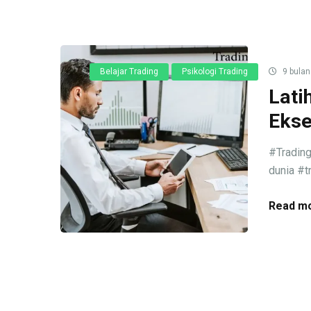
Belajar Trading
Psikologi Trading
9 bulan
Lati
Ekse
#Trading
dunia #t
Read mo