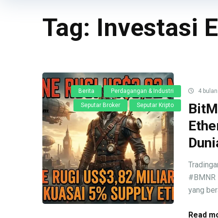
Tag:
Investasi 
Berita
Perdagangan & Industri
4 bulan
BitM
Seputar Broker
Seputar Kripto
Ethe
Duni
Trading
#BMNR #m
yang bera
Read mo