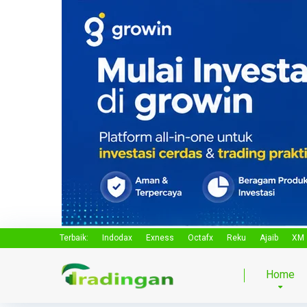
Terbaik:
Indodax
Exness
Octafx
Reku
Ajaib
XM
Home