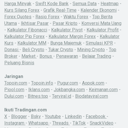
Harga Minyak
-
Swift Kode Bank
-
Semua Data
-
Heatmap
-
Kurs Silang Forex
-
Grafik Real-Time
-
Kalender Ekonomi
-
Forex Quotes
-
Rasio Forex
-
Waktu Forex
-
Top Berita
Utama
-
Ikhtisar Pasar
-
Pasar Kripto
-
Konversi Mata Uang
-
Kalkulator Fibonacci
-
Kalkulator Pivot
-
Kalkulator Profit
-
Kalkulator Pip Forex
-
Kalkulator Margin Forex
-
Kalkulator
Kurs
-
Kalkulator MM
-
Bunga Majemuk
-
Simulasi KPR
-
Donasi
-
Beli Crypto
-
Tukar Crypto
-
Mining Crypto
-
Top
Broker
-
Market
-
Bonus
-
Penawaran
-
Belajar Trading
-
Peluang Bisnis
Jaringan
Topoin.com
-
Topoin.info
-
Pugur.com
-
Aopok.com
-
Piool.com
-
Iklans.com
-
Jokbangka.com
-
Keimanan.com
-
Dului.com
-
Bitnes.top
-
Terviral.id
-
Biodataviral.com
Ikuti Tradingan.com
X
-
Blogger
-
Bsky
-
Youtube
-
Linkedin
-
Facebook
-
Instagram
-
Whatsapp
-
Threads
-
TikTok
-
SnackVideo
-