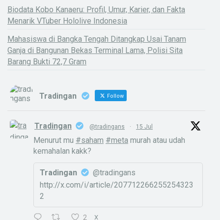
Biodata Kobo Kanaeru: Profil, Umur, Karier, dan Fakta
Menarik VTuber Hololive Indonesia
Mahasiswa di Bangka Tengah Ditangkap Usai Tanam
Ganja di Bangunan Bekas Terminal Lama, Polisi Sita
Barang Bukti 72,7 Gram
Tradingan
Follow
Tradingan
@tradingans
·
15 Jul
Menurut mu
#saham
#meta
murah atau udah
kemahalan kakk?
Tradingan
@tradingans
http://x.com/i/article/207712266255254323
2
2
X