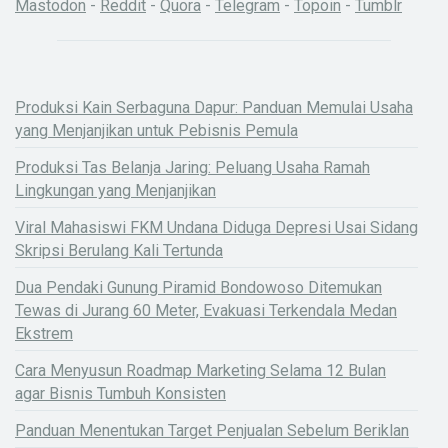
Mastodon
-
Reddit
-
Quora
-
Telegram
-
Topoin
-
Tumblr
Produksi Kain Serbaguna Dapur: Panduan Memulai Usaha
yang Menjanjikan untuk Pebisnis Pemula
Produksi Tas Belanja Jaring: Peluang Usaha Ramah
Lingkungan yang Menjanjikan
Viral Mahasiswi FKM Undana Diduga Depresi Usai Sidang
Skripsi Berulang Kali Tertunda
Dua Pendaki Gunung Piramid Bondowoso Ditemukan
Tewas di Jurang 60 Meter, Evakuasi Terkendala Medan
Ekstrem
Cara Menyusun Roadmap Marketing Selama 12 Bulan
agar Bisnis Tumbuh Konsisten
Panduan Menentukan Target Penjualan Sebelum Beriklan