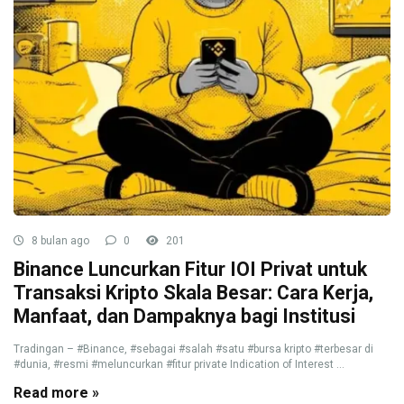
8 bulan ago
0
201
Binance Luncurkan Fitur IOI Privat untuk
Transaksi Kripto Skala Besar: Cara Kerja,
Manfaat, dan Dampaknya bagi Institusi
Tradingan – #Binance, #sebagai #salah #satu #bursa kripto #terbesar di
#dunia, #resmi #meluncurkan #fitur private Indication of Interest ...
Read more »