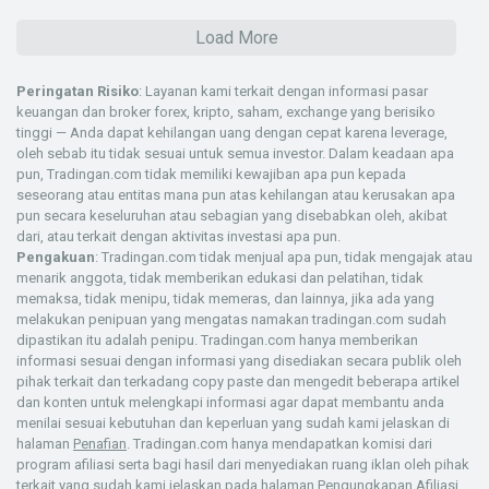
Load More
Peringatan Risiko
: Layanan kami terkait dengan informasi pasar
keuangan dan broker forex, kripto, saham, exchange yang berisiko
tinggi — Anda dapat kehilangan uang dengan cepat karena leverage,
oleh sebab itu tidak sesuai untuk semua investor. Dalam keadaan apa
pun, Tradingan.com tidak memiliki kewajiban apa pun kepada
seseorang atau entitas mana pun atas kehilangan atau kerusakan apa
pun secara keseluruhan atau sebagian yang disebabkan oleh, akibat
dari, atau terkait dengan aktivitas investasi apa pun.
Pengakuan
: Tradingan.com tidak menjual apa pun, tidak mengajak atau
menarik anggota, tidak memberikan edukasi dan pelatihan, tidak
memaksa, tidak menipu, tidak memeras, dan lainnya, jika ada yang
melakukan penipuan yang mengatas namakan tradingan.com sudah
dipastikan itu adalah penipu. Tradingan.com hanya memberikan
informasi sesuai dengan informasi yang disediakan secara publik oleh
pihak terkait dan terkadang copy paste dan mengedit beberapa artikel
dan konten untuk melengkapi informasi agar dapat membantu anda
menilai sesuai kebutuhan dan keperluan yang sudah kami jelaskan di
halaman
Penafian
. Tradingan.com hanya mendapatkan komisi dari
program afiliasi serta bagi hasil dari menyediakan ruang iklan oleh pihak
terkait yang sudah kami jelaskan pada halaman
Pengungkapan Afiliasi
.