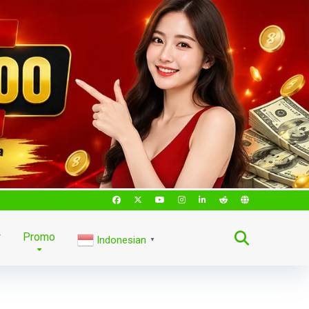
r
Promo
Indonesian
▼