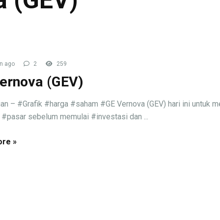
n ago
2
259
ernova (GEV)
an – #Grafik #harga #saham #GE Vernova (GEV) hari ini untuk 
 #pasar sebelum memulai #investasi dan ...
re »