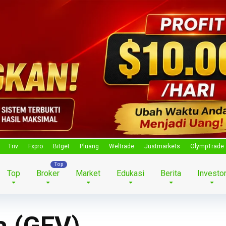
Triv
Fxpro
Bitget
Pluang
Weltrade
Justmarkets
OlympTrade
Top
Broker
Market
Edukasi
Berita
Investo
a (GEV)