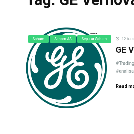
Saham
Saham AS
Seputar Saham
12 bula
GE V
#Trading
#analisa
Read mo