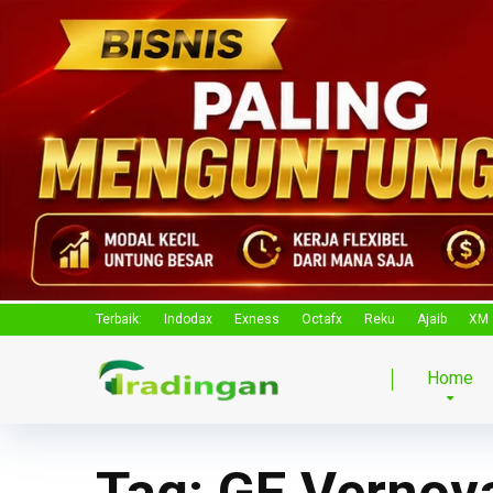
Terbaik:
Indodax
Exness
Octafx
Reku
Ajaib
XM
Home
Tag:
GE Vernov