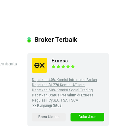
Broker Terbaik
Exness
membantu
Dapatkan
40%
Komisi Introduksi Broker
Dapatkan
$1770
Komisi Affiliate
Dapatkan
50%
Komisi Social Trading
Dapatkan Status
Premium
di Exness
Regulasi: CySEC, FSA, FSCA
>> Kunjungi Situs!
Baca Ulasan
Buka Akun