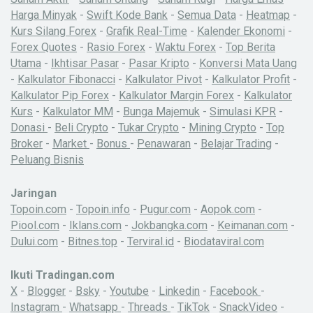
Harga Minyak
-
Swift Kode Bank
-
Semua Data
-
Heatmap
-
Kurs Silang Forex
-
Grafik Real-Time
-
Kalender Ekonomi
-
Forex Quotes
-
Rasio Forex
-
Waktu Forex
-
Top Berita
Utama
-
Ikhtisar Pasar
-
Pasar Kripto
-
Konversi Mata Uang
-
Kalkulator Fibonacci
-
Kalkulator Pivot
-
Kalkulator Profit
-
Kalkulator Pip Forex
-
Kalkulator Margin Forex
-
Kalkulator
Kurs
-
Kalkulator MM
-
Bunga Majemuk
-
Simulasi KPR
-
Donasi
-
Beli Crypto
-
Tukar Crypto
-
Mining Crypto
-
Top
Broker
-
Market
-
Bonus
-
Penawaran
-
Belajar Trading
-
Peluang Bisnis
Jaringan
Topoin.com
-
Topoin.info
-
Pugur.com
-
Aopok.com
-
Piool.com
-
Iklans.com
-
Jokbangka.com
-
Keimanan.com
-
Dului.com
-
Bitnes.top
-
Terviral.id
-
Biodataviral.com
Ikuti Tradingan.com
X
-
Blogger
-
Bsky
-
Youtube
-
Linkedin
-
Facebook
-
Instagram
-
Whatsapp
-
Threads
-
TikTok
-
SnackVideo
-