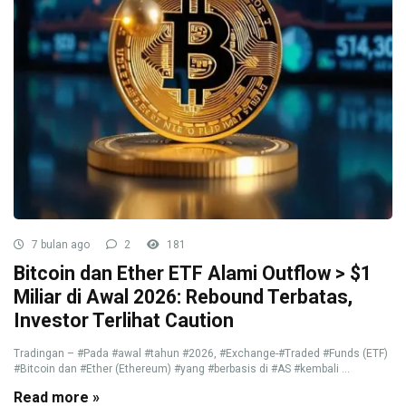
7 bulan ago
2
181
Bitcoin dan Ether ETF Alami Outflow > $1
Miliar di Awal 2026: Rebound Terbatas,
Investor Terlihat Caution
Tradingan – #Pada #awal #tahun #2026, #Exchange-#Traded #Funds (ETF)
#Bitcoin dan #Ether (Ethereum) #yang #berbasis di #AS #kembali ...
Read more »