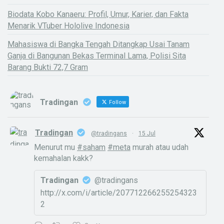
Biodata Kobo Kanaeru: Profil, Umur, Karier, dan Fakta
Menarik VTuber Hololive Indonesia
Mahasiswa di Bangka Tengah Ditangkap Usai Tanam
Ganja di Bangunan Bekas Terminal Lama, Polisi Sita
Barang Bukti 72,7 Gram
Tradingan
Follow
Tradingan
@tradingans
·
15 Jul
Menurut mu
#saham
#meta
murah atau udah
kemahalan kakk?
Tradingan
@tradingans
http://x.com/i/article/207712266255254323
2