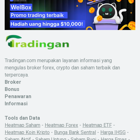
Tradingan.com merupakan layanan informasi yang
mengulas broker forex, crypto dan saham terbaik dan
terpercaya.
Broker
Bonus
Penawaran
Informasi
Tools dan Data
Heatmap Saham
-
Heatmap Forex
-
Heatmap ETF
-
Heatmap Koin Kripto
-
Bunga Bank Sentral
-
Harga IHSG
-
Saham Aktif
-
Saham Untung
-
Saham Rugi
-
Harga Emas
-