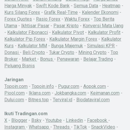
Harga Minyak
-
Swift Kode Bank
-
Semua Data
-
Heatmap
-
Kurs Silang Forex
-
Grafik Real-Time
-
Kalender Ekonomi
-
Forex Quotes
-
Rasio Forex
-
Waktu Forex
-
Top Berita
Utama
-
Ikhtisar Pasar
-
Pasar Kripto
-
Konversi Mata Uang
-
Kalkulator Fibonacci
-
Kalkulator Pivot
-
Kalkulator Profit
-
Kalkulator Pip Forex
-
Kalkulator Margin Forex
-
Kalkulator
Kurs
-
Kalkulator MM
-
Bunga Majemuk
-
Simulasi KPR
-
Donasi
-
Beli Crypto
-
Tukar Crypto
-
Mining Crypto
-
Top
Broker
-
Market
-
Bonus
-
Penawaran
-
Belajar Trading
-
Peluang Bisnis
Jaringan
Topoin.com
-
Topoin.info
-
Pugur.com
-
Aopok.com
-
Piool.com
-
Iklans.com
-
Jokbangka.com
-
Keimanan.com
-
Dului.com
-
Bitnes.top
-
Terviral.id
-
Biodataviral.com
Ikuti Tradingan.com
X
-
Blogger
-
Bsky
-
Youtube
-
Linkedin
-
Facebook
-
Instagram
-
Whatsapp
-
Threads
-
TikTok
-
SnackVideo
-