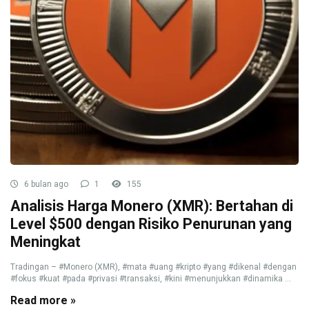
6 bulan ago
1
155
Analisis Harga Monero (XMR): Bertahan di
Level $500 dengan Risiko Penurunan yang
Meningkat
Tradingan – #Monero (XMR), #mata #uang #kripto #yang #dikenal #dengan
#fokus #kuat #pada #privasi #transaksi, #kini #menunjukkan #dinamika ...
Read more »