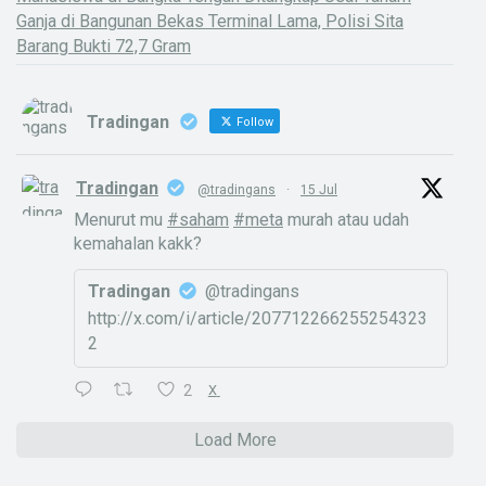
Ganja di Bangunan Bekas Terminal Lama, Polisi Sita
Barang Bukti 72,7 Gram
Tradingan
Follow
Tradingan
@tradingans
·
15 Jul
Menurut mu
#saham
#meta
murah atau udah
kemahalan kakk?
Tradingan
@tradingans
http://x.com/i/article/207712266255254323
2
2
X
Load More