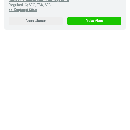
Dapatkan Hadiah
Istimewa
Bagi Mitra
Regulasi: CySEC, FSA, SFC
>> Kunjungi Situs
Baca Ulasan
Buka Akun