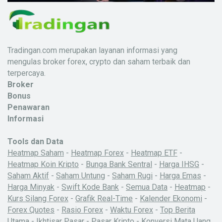
Tradingan.com merupakan layanan informasi yang
mengulas broker forex, crypto dan saham terbaik dan
terpercaya.
Broker
Bonus
Penawaran
Informasi
Tools dan Data
Heatmap Saham
-
Heatmap Forex
-
Heatmap ETF
-
Heatmap Koin Kripto
-
Bunga Bank Sentral
-
Harga IHSG
-
Saham Aktif
-
Saham Untung
-
Saham Rugi
-
Harga Emas
-
Harga Minyak
-
Swift Kode Bank
-
Semua Data
-
Heatmap
-
Kurs Silang Forex
-
Grafik Real-Time
-
Kalender Ekonomi
-
Forex Quotes
-
Rasio Forex
-
Waktu Forex
-
Top Berita
Utama
-
Ikhtisar Pasar
-
Pasar Kripto
-
Konversi Mata Uang