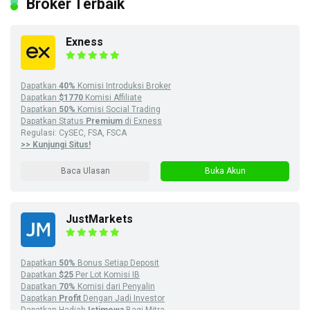
Broker Terbaik
Exness
Dapatkan
40%
Komisi Introduksi Broker
Dapatkan
$1770
Komisi Affiliate
Dapatkan
50%
Komisi Social Trading
Dapatkan Status
Premium
di Exness
Regulasi: CySEC, FSA, FSCA
>> Kunjungi Situs!
Baca Ulasan
Buka Akun
JustMarkets
Dapatkan
50%
Bonus Setiap Deposit
Dapatkan
$25
Per Lot Komisi IB
Dapatkan
70%
Komisi dari Penyalin
Dapatkan
Profit
Dengan Jadi Investor