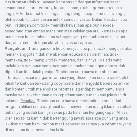
Peringatan Risiko
: Layanan kami terkait dengan informasi pasar
keuangan dan broker forex, kripto, saham, exchange yang berisiko
tinggi — Anda dapat kehilangan uang dengan cepat karena leverage,
oleh sebab itu tidak sesuai untuk semua investor. Dalam keadaan apa
pun, Tradingan.com tidak memiliki kewajiban apa pun kepada
seseorang atau entitas mana pun atas kehilangan atau kerusakan apa
pun secara keseluruhan atau sebagian yang disebabkan oleh, akibat
dari, atau terkait dengan aktivitas investasi apa pun.
Pengakuan
: Tradingan.com tidak menjual apa pun, tidak mengajak atau
menarik anggota, tidak memberikan edukasi dan pelatihan, tidak
memaksa, tidak menipu, tidak memeras, dan lainnya, jika ada yang
melakukan penipuan yang mengatas namakan tradingan.com sudah
dipastikan itu adalah penipu. Tradingan.com hanya memberikan
informasi sesuai dengan informasi yang disediakan secara publik oleh
pihak terkait dan terkadang copy paste dan mengedit beberapa artikel
dan konten untuk melengkapi informasi agar dapat membantu anda
menilai sesuai kebutuhan dan keperluan yang sudah kami jelaskan di
halaman
Penafian
. Tradingan.com hanya mendapatkan komisi dari
program afiliasi serta bagi hasil dari menyediakan ruang iklan oleh pihak
terkait yang sudah kami jelaskan pada halaman
Pengungkapan Afiliasi
.
Oleh sebab itu kami tidak bertanggung jawab atas apa pun yang anda
lakukan namun kami mohon maaf sebesar-besarnya jika informasi yang
di sediakan tidak sesuai dan keliru.