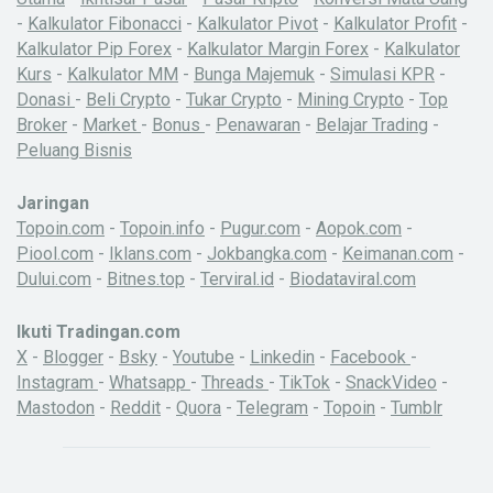
-
Kalkulator Fibonacci
-
Kalkulator Pivot
-
Kalkulator Profit
-
Kalkulator Pip Forex
-
Kalkulator Margin Forex
-
Kalkulator
Kurs
-
Kalkulator MM
-
Bunga Majemuk
-
Simulasi KPR
-
Donasi
-
Beli Crypto
-
Tukar Crypto
-
Mining Crypto
-
Top
Broker
-
Market
-
Bonus
-
Penawaran
-
Belajar Trading
-
Peluang Bisnis
Jaringan
Topoin.com
-
Topoin.info
-
Pugur.com
-
Aopok.com
-
Piool.com
-
Iklans.com
-
Jokbangka.com
-
Keimanan.com
-
Dului.com
-
Bitnes.top
-
Terviral.id
-
Biodataviral.com
Ikuti Tradingan.com
X
-
Blogger
-
Bsky
-
Youtube
-
Linkedin
-
Facebook
-
Instagram
-
Whatsapp
-
Threads
-
TikTok
-
SnackVideo
-
Mastodon
-
Reddit
-
Quora
-
Telegram
-
Topoin
-
Tumblr