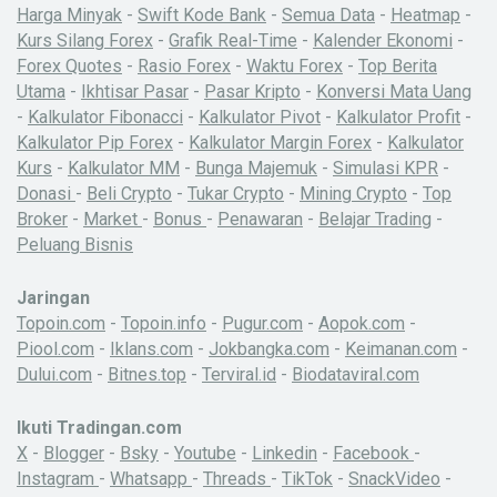
Harga Minyak
-
Swift Kode Bank
-
Semua Data
-
Heatmap
-
Kurs Silang Forex
-
Grafik Real-Time
-
Kalender Ekonomi
-
Forex Quotes
-
Rasio Forex
-
Waktu Forex
-
Top Berita
Utama
-
Ikhtisar Pasar
-
Pasar Kripto
-
Konversi Mata Uang
-
Kalkulator Fibonacci
-
Kalkulator Pivot
-
Kalkulator Profit
-
Kalkulator Pip Forex
-
Kalkulator Margin Forex
-
Kalkulator
Kurs
-
Kalkulator MM
-
Bunga Majemuk
-
Simulasi KPR
-
Donasi
-
Beli Crypto
-
Tukar Crypto
-
Mining Crypto
-
Top
Broker
-
Market
-
Bonus
-
Penawaran
-
Belajar Trading
-
Peluang Bisnis
Jaringan
Topoin.com
-
Topoin.info
-
Pugur.com
-
Aopok.com
-
Piool.com
-
Iklans.com
-
Jokbangka.com
-
Keimanan.com
-
Dului.com
-
Bitnes.top
-
Terviral.id
-
Biodataviral.com
Ikuti Tradingan.com
X
-
Blogger
-
Bsky
-
Youtube
-
Linkedin
-
Facebook
-
Instagram
-
Whatsapp
-
Threads
-
TikTok
-
SnackVideo
-