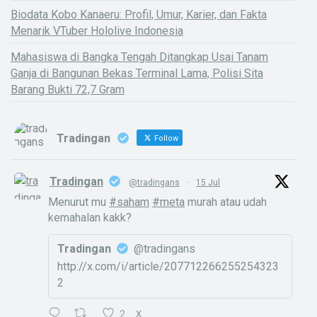
Biodata Kobo Kanaeru: Profil, Umur, Karier, dan Fakta
Menarik VTuber Hololive Indonesia
Mahasiswa di Bangka Tengah Ditangkap Usai Tanam
Ganja di Bangunan Bekas Terminal Lama, Polisi Sita
Barang Bukti 72,7 Gram
Tradingan
Follow
Tradingan
@tradingans
·
15 Jul
Menurut mu
#saham
#meta
murah atau udah
kemahalan kakk?
Tradingan
@tradingans
http://x.com/i/article/207712266255254323
2
2
X