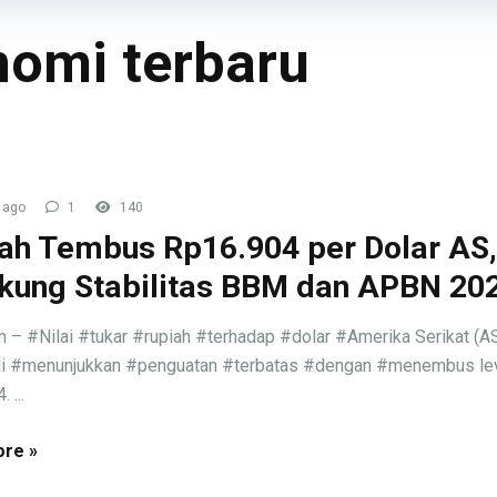
nomi terbaru
 ago
1
140
ah Tembus Rp16.904 per Dolar AS,
kung Stabilitas BBM dan APBN 20
n – #Nilai #tukar #rupiah #terhadap #dolar #Amerika Serikat (A
i #menunjukkan #penguatan #terbatas #dengan #menembus le
 ...
re »