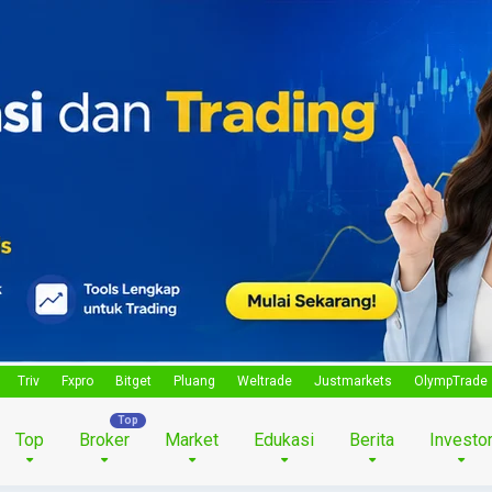
Triv
Fxpro
Bitget
Pluang
Weltrade
Justmarkets
OlympTrade
Top
Broker
Market
Edukasi
Berita
Investo