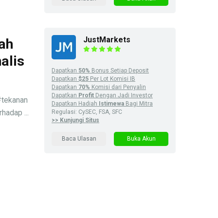
JustMarkets
ah
alis
Dapatkan
50%
Bonus Setiap Deposit
Dapatkan
$25
Per Lot Komisi IB
Dapatkan
70%
Komisi dari Penyalin
Dapatkan
Profit
Dengan Jadi Investor
#tekanan
Dapatkan Hadiah
Istimewa
Bagi Mitra
hadap ...
Regulasi: CySEC, FSA, SFC
>> Kunjungi Situs
Baca Ulasan
Buka Akun