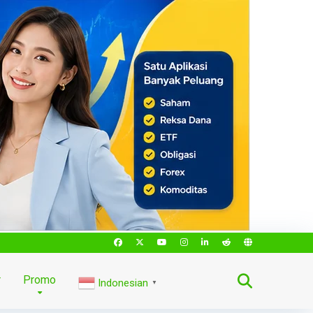
r
Promo
Indonesian
▼