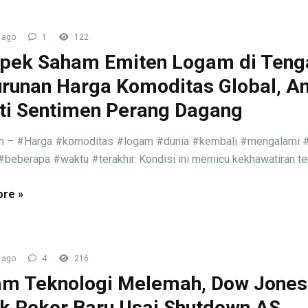
 ago
1
122
pek Saham Emiten Logam di Teng
runan Harga Komoditas Global, An
ti Sentimen Perang Dagang
an – #Harga #komoditas #logam #dunia #kembali #mengalami 
beberapa #waktu #terakhir. Kondisi ini memicu kekhawatiran ter
re »
 ago
4
216
m Teknologi Melemah, Dow Jones
k Rekor Baru Usai Shutdown AS