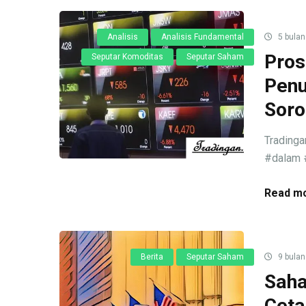
Analisis
Analisis Fundamental
5 bulan
Pros
Seputar Komoditas
Seputar Saham
Penu
Soro
Trading
#dalam #
Read mo
Berita
Seputar Saham
9 bulan
Saha
Ceta