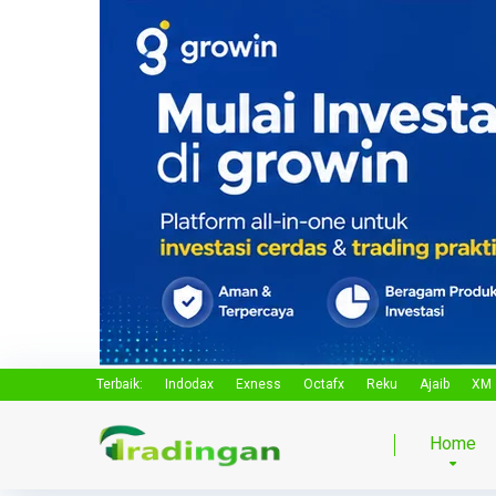
Terbaik:
Indodax
Exness
Octafx
Reku
Ajaib
XM
Home