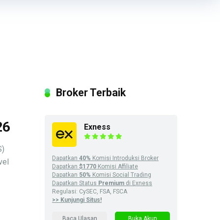
Broker Terbaik
26
Exness
S)
Dapatkan
40%
Komisi Introduksi Broker
vel
Dapatkan
$1770
Komisi Affiliate
Dapatkan
50%
Komisi Social Trading
Dapatkan Status
Premium
di Exness
Regulasi: CySEC, FSA, FSCA
>> Kunjungi Situs!
Baca Ulasan
Buka Akun