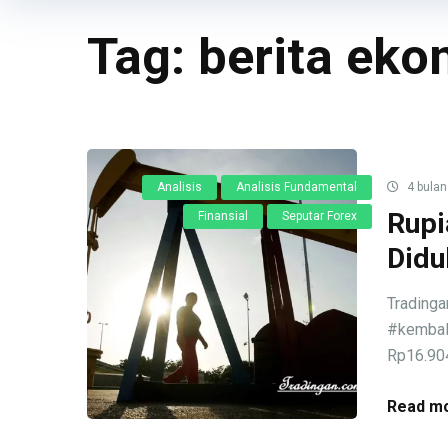
Tag:
berita eko
Analisis
Analisis Fundamental
4 bulan
Rupi
Finansial
Seputar Forex
Didu
Tradinga
#kembal
Rp16.904.
Read mo