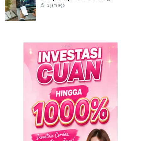
2 jam ago