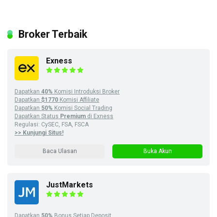
Broker Terbaik
Exness
Dapatkan
40%
Komisi Introduksi Broker
Dapatkan
$1770
Komisi Affiliate
Dapatkan
50%
Komisi Social Trading
Dapatkan Status
Premium
di Exness
Regulasi: CySEC, FSA, FSCA
>> Kunjungi Situs!
Baca Ulasan
Buka Akun
JustMarkets
Dapatkan
50%
Bonus Setiap Deposit