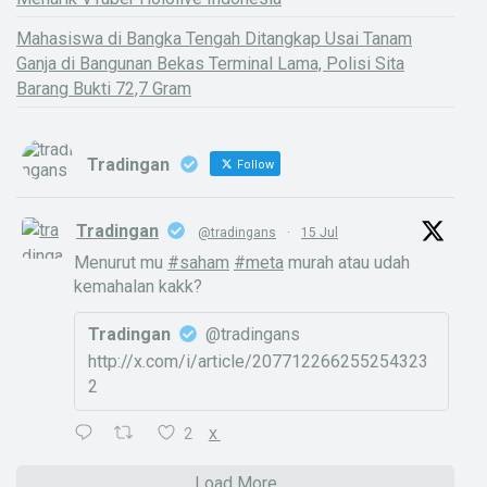
Mahasiswa di Bangka Tengah Ditangkap Usai Tanam
Ganja di Bangunan Bekas Terminal Lama, Polisi Sita
Barang Bukti 72,7 Gram
Tradingan
Follow
Tradingan
@tradingans
·
15 Jul
Menurut mu
#saham
#meta
murah atau udah
kemahalan kakk?
Tradingan
@tradingans
http://x.com/i/article/207712266255254323
2
2
X
Load More