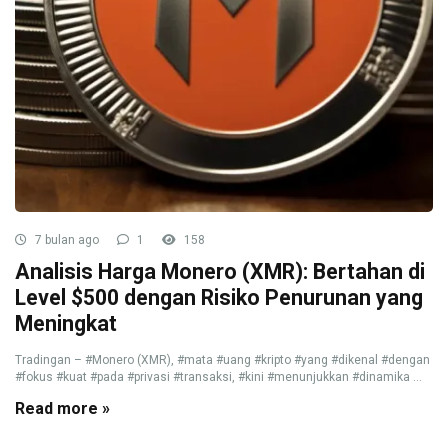
7 bulan ago
1
158
Analisis Harga Monero (XMR): Bertahan di
Level $500 dengan Risiko Penurunan yang
Meningkat
Tradingan – #Monero (XMR), #mata #uang #kripto #yang #dikenal #dengan
#fokus #kuat #pada #privasi #transaksi, #kini #menunjukkan #dinamika ...
Read more »