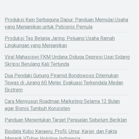
Produksi Kain Serbaguna Dapur: Panduan Memulai Usaha
yang Menjanjikan untuk Pebisnis Pemula
Produksi Tas Belanja Jaring: Peluang Usaha Ramah
Lingkungan yang Menjanjikan
Viral Mahasiswi FKM Undana Diduga Depresi Usai Sidang
Skripsi Berulang Kali Tertunda
Dua Pendaki Gunung Piramid Bondowoso Ditemukan
Tewas di Jurang 60 Meter, Evakuasi Terkendala Medan
Ekstrem
Cara Menyusun Roadmap Marketing Selama 12 Bulan
agar Bisnis Tumbuh Konsisten
Panduan Menentukan Target Penjualan Sebelum Beriklan
Biodata Kobo Kanaeru: Profil, Umur, Karier, dan Fakta
Menarik VTuber Hololive Indonesia