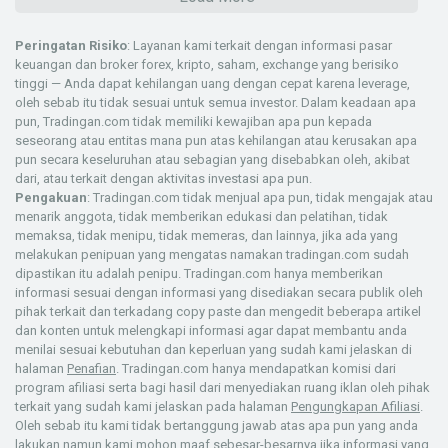
Peringatan Risiko
: Layanan kami terkait dengan informasi pasar
keuangan dan broker forex, kripto, saham, exchange yang berisiko
tinggi — Anda dapat kehilangan uang dengan cepat karena leverage,
oleh sebab itu tidak sesuai untuk semua investor. Dalam keadaan apa
pun, Tradingan.com tidak memiliki kewajiban apa pun kepada
seseorang atau entitas mana pun atas kehilangan atau kerusakan apa
pun secara keseluruhan atau sebagian yang disebabkan oleh, akibat
dari, atau terkait dengan aktivitas investasi apa pun.
Pengakuan
: Tradingan.com tidak menjual apa pun, tidak mengajak atau
menarik anggota, tidak memberikan edukasi dan pelatihan, tidak
memaksa, tidak menipu, tidak memeras, dan lainnya, jika ada yang
melakukan penipuan yang mengatas namakan tradingan.com sudah
dipastikan itu adalah penipu. Tradingan.com hanya memberikan
informasi sesuai dengan informasi yang disediakan secara publik oleh
pihak terkait dan terkadang copy paste dan mengedit beberapa artikel
dan konten untuk melengkapi informasi agar dapat membantu anda
menilai sesuai kebutuhan dan keperluan yang sudah kami jelaskan di
halaman
Penafian
. Tradingan.com hanya mendapatkan komisi dari
program afiliasi serta bagi hasil dari menyediakan ruang iklan oleh pihak
terkait yang sudah kami jelaskan pada halaman
Pengungkapan Afiliasi
.
Oleh sebab itu kami tidak bertanggung jawab atas apa pun yang anda
lakukan namun kami mohon maaf sebesar-besarnya jika informasi yang