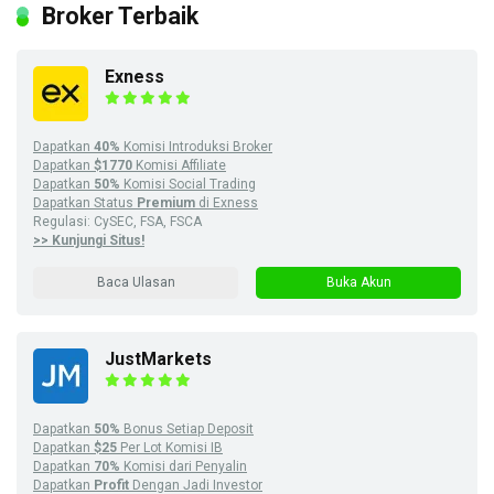
Broker Terbaik
Exness
Dapatkan
40%
Komisi Introduksi Broker
Dapatkan
$1770
Komisi Affiliate
Dapatkan
50%
Komisi Social Trading
Dapatkan Status
Premium
di Exness
Regulasi: CySEC, FSA, FSCA
>> Kunjungi Situs!
Baca Ulasan
Buka Akun
JustMarkets
Dapatkan
50%
Bonus Setiap Deposit
Dapatkan
$25
Per Lot Komisi IB
Dapatkan
70%
Komisi dari Penyalin
Dapatkan
Profit
Dengan Jadi Investor