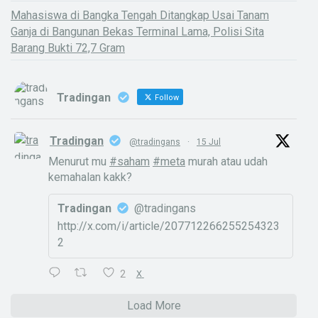
Mahasiswa di Bangka Tengah Ditangkap Usai Tanam
Ganja di Bangunan Bekas Terminal Lama, Polisi Sita
Barang Bukti 72,7 Gram
Tradingan
Follow
Tradingan
@tradingans
·
15 Jul
Menurut mu
#saham
#meta
murah atau udah
kemahalan kakk?
Tradingan
@tradingans
http://x.com/i/article/207712266255254323
2
2
X
Load More