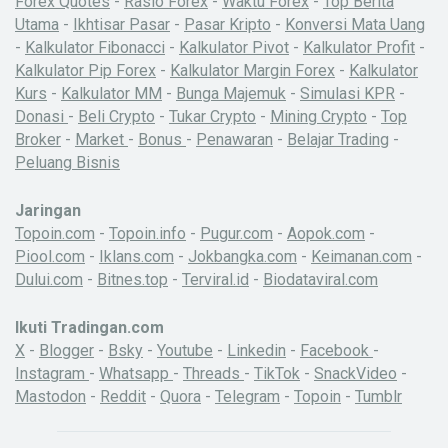
Forex Quotes
-
Rasio Forex
-
Waktu Forex
-
Top Berita
Utama
-
Ikhtisar Pasar
-
Pasar Kripto
-
Konversi Mata Uang
-
Kalkulator Fibonacci
-
Kalkulator Pivot
-
Kalkulator Profit
-
Kalkulator Pip Forex
-
Kalkulator Margin Forex
-
Kalkulator
Kurs
-
Kalkulator MM
-
Bunga Majemuk
-
Simulasi KPR
-
Donasi
-
Beli Crypto
-
Tukar Crypto
-
Mining Crypto
-
Top
Broker
-
Market
-
Bonus
-
Penawaran
-
Belajar Trading
-
Peluang Bisnis
Jaringan
Topoin.com
-
Topoin.info
-
Pugur.com
-
Aopok.com
-
Piool.com
-
Iklans.com
-
Jokbangka.com
-
Keimanan.com
-
Dului.com
-
Bitnes.top
-
Terviral.id
-
Biodataviral.com
Ikuti Tradingan.com
X
-
Blogger
-
Bsky
-
Youtube
-
Linkedin
-
Facebook
-
Instagram
-
Whatsapp
-
Threads
-
TikTok
-
SnackVideo
-
Mastodon
-
Reddit
-
Quora
-
Telegram
-
Topoin
-
Tumblr