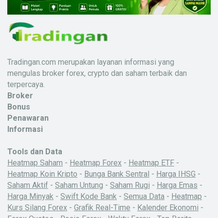
Tradingan.com merupakan layanan informasi yang
mengulas broker forex, crypto dan saham terbaik dan
terpercaya.
Broker
Bonus
Penawaran
Informasi
Tools dan Data
Heatmap Saham
-
Heatmap Forex
-
Heatmap ETF
-
Heatmap Koin Kripto
-
Bunga Bank Sentral
-
Harga IHSG
-
Saham Aktif
-
Saham Untung
-
Saham Rugi
-
Harga Emas
-
Harga Minyak
-
Swift Kode Bank
-
Semua Data
-
Heatmap
-
Kurs Silang Forex
-
Grafik Real-Time
-
Kalender Ekonomi
-