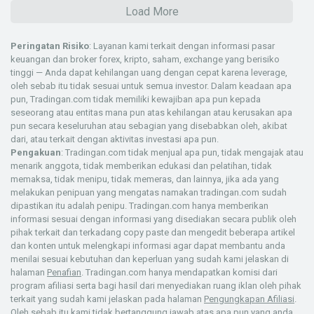
Load More
Peringatan Risiko
: Layanan kami terkait dengan informasi pasar
keuangan dan broker forex, kripto, saham, exchange yang berisiko
tinggi — Anda dapat kehilangan uang dengan cepat karena leverage,
oleh sebab itu tidak sesuai untuk semua investor. Dalam keadaan apa
pun, Tradingan.com tidak memiliki kewajiban apa pun kepada
seseorang atau entitas mana pun atas kehilangan atau kerusakan apa
pun secara keseluruhan atau sebagian yang disebabkan oleh, akibat
dari, atau terkait dengan aktivitas investasi apa pun.
Pengakuan
: Tradingan.com tidak menjual apa pun, tidak mengajak atau
menarik anggota, tidak memberikan edukasi dan pelatihan, tidak
memaksa, tidak menipu, tidak memeras, dan lainnya, jika ada yang
melakukan penipuan yang mengatas namakan tradingan.com sudah
dipastikan itu adalah penipu. Tradingan.com hanya memberikan
informasi sesuai dengan informasi yang disediakan secara publik oleh
pihak terkait dan terkadang copy paste dan mengedit beberapa artikel
dan konten untuk melengkapi informasi agar dapat membantu anda
menilai sesuai kebutuhan dan keperluan yang sudah kami jelaskan di
halaman
Penafian
. Tradingan.com hanya mendapatkan komisi dari
program afiliasi serta bagi hasil dari menyediakan ruang iklan oleh pihak
terkait yang sudah kami jelaskan pada halaman
Pengungkapan Afiliasi
.
Oleh sebab itu kami tidak bertanggung jawab atas apa pun yang anda