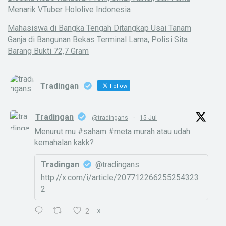
Menarik VTuber Hololive Indonesia
Mahasiswa di Bangka Tengah Ditangkap Usai Tanam
Ganja di Bangunan Bekas Terminal Lama, Polisi Sita
Barang Bukti 72,7 Gram
Tradingan
Follow
Tradingan
@tradingans
·
15 Jul
Menurut mu
#saham
#meta
murah atau udah
kemahalan kakk?
Tradingan
@tradingans
http://x.com/i/article/207712266255254323
2
2
X