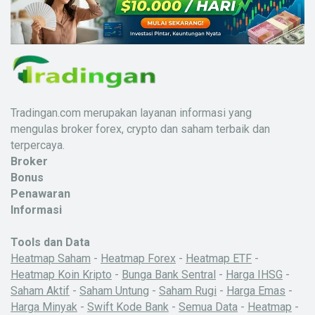
Tradingan.com merupakan layanan informasi yang
mengulas broker forex, crypto dan saham terbaik dan
terpercaya.
Broker
Bonus
Penawaran
Informasi
Tools dan Data
Heatmap Saham
-
Heatmap Forex
-
Heatmap ETF
-
Heatmap Koin Kripto
-
Bunga Bank Sentral
-
Harga IHSG
-
Saham Aktif
-
Saham Untung
-
Saham Rugi
-
Harga Emas
-
Harga Minyak
-
Swift Kode Bank
-
Semua Data
-
Heatmap
-