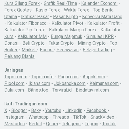
Kurs Silang Forex
-
Grafik Real-Time
-
Kalender Ekonomi
-
Forex Quotes
-
Rasio Forex
-
Waktu Forex
-
Top Berita
Utama
-
Ikhtisar Pasar
-
Pasar Kripto
-
Konversi Mata Uang
-
Kalkulator Fibonacci
-
Kalkulator Pivot
-
Kalkulator Profit
-
Kalkulator Pip Forex
-
Kalkulator Margin Forex
-
Kalkulator
Kurs
-
Kalkulator MM
-
Bunga Majemuk
-
Simulasi KPR
-
Donasi
-
Beli Crypto
-
Tukar Crypto
-
Mining Crypto
-
Top
Broker
-
Market
-
Bonus
-
Penawaran
-
Belajar Trading
-
Peluang Bisnis
Jaringan
Topoin.com
-
Topoin.info
-
Pugur.com
-
Aopok.com
-
Piool.com
-
Iklans.com
-
Jokbangka.com
-
Keimanan.com
-
Dului.com
-
Bitnes.top
-
Terviral.id
-
Biodataviral.com
Ikuti Tradingan.com
X
-
Blogger
-
Bsky
-
Youtube
-
Linkedin
-
Facebook
-
Instagram
-
Whatsapp
-
Threads
-
TikTok
-
SnackVideo
-
Mastodon
-
Reddit
-
Quora
-
Telegram
-
Topoin
-
Tumblr