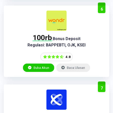
6
100rb
Bonus Deposit
Regulasi: BAPPEBTI, OJK, KSEI
4.8
Buka Akun
Baca Ulasan
7