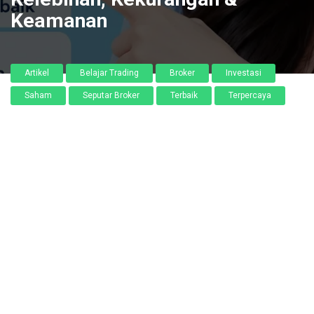
Keamanan
Artikel
Belajar Trading
Broker
Investasi
Saham
Seputar Broker
Terbaik
Terpercaya