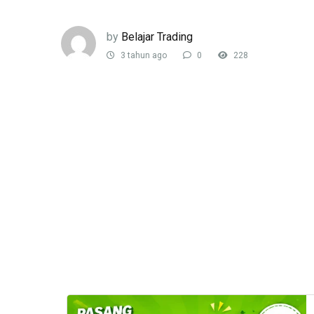
by
Belajar Trading
3 tahun ago
0
228