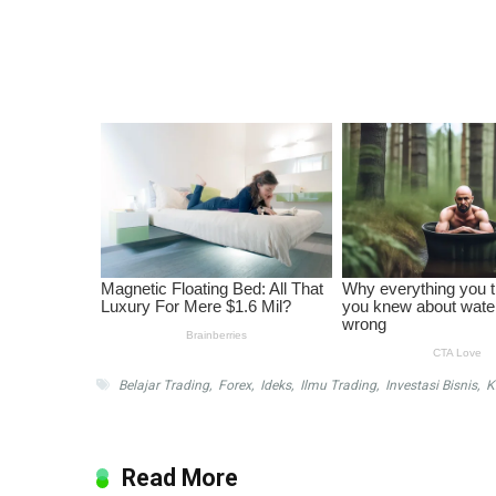
Belajar Trading
,
Forex
,
Ideks
,
Ilmu Trading
,
Investasi Bisnis
,
K
Read More