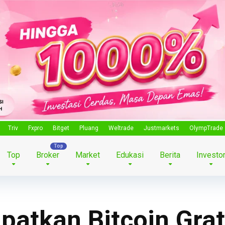
Triv
Fxpro
Bitget
Pluang
Weltrade
Justmarkets
OlympTrade
Top
Broker
Market
Edukasi
Berita
Investo
patkan Bitcoin Grat