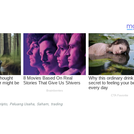
ripto
,
Peluang Usaha
,
Saham
,
trading