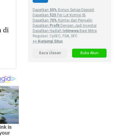
Dapatkan
50%
Bonus Setiap Deposit
Dapatkan
$25
Per Lot Komisi IB
Dapatkan
70%
Komisi dari Penyalin
Dapatkan
Profit
Dengan Jadi Investor
Dapatkan Hadiah
Istimewa
Bagi Mitra
Regulasi: CySEC, FSA, SFC
>> Kunjungi Situs
Baca Ulasan
Buka Akun