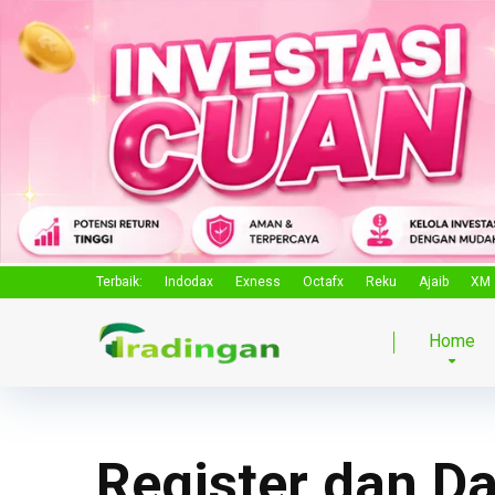
Terbaik:
Indodax
Exness
Octafx
Reku
Ajaib
XM
Home
Register dan Da