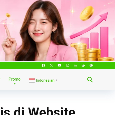
r
Promo
Indonesian
▼
is di Website