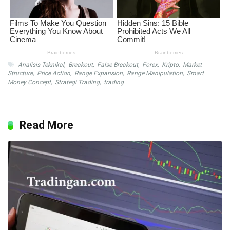
Analisis Teknikal
,
Breakout
,
False Breakout
,
Forex
,
Kripto
,
Market
Structure
,
Price Action
,
Range Expansion
,
Range Manipulation
,
Smart
Money Concept
,
Strategi Trading
,
trading
Read More