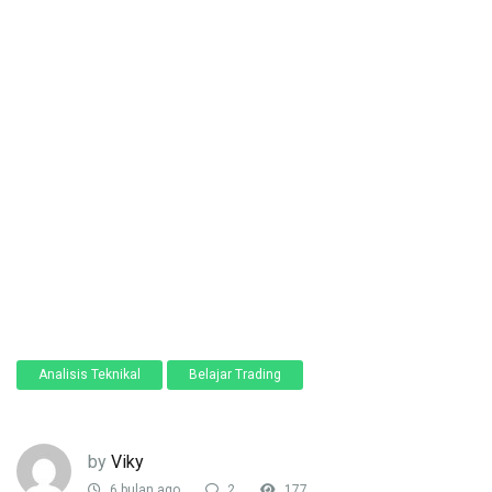
Analisis Teknikal
Belajar Trading
by
Viky
6 bulan ago
2
177