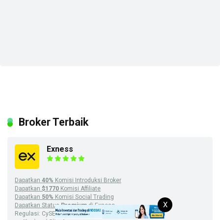
Broker Terbaik
Exness
Dapatkan
40%
Komisi Introduksi Broker
Dapatkan
$1770
Komisi Affiliate
Dapatkan
50%
Komisi Social Trading
X
Dapatkan Status
Premium
di Exness
Regulasi: CySEC, FSA, FSCA