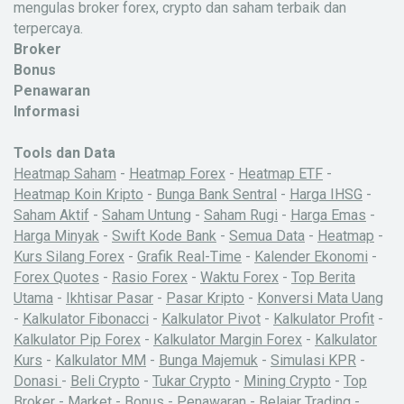
mengulas broker forex, crypto dan saham terbaik dan
terpercaya.
Broker
Bonus
Penawaran
Informasi
Tools dan Data
Heatmap Saham
-
Heatmap Forex
-
Heatmap ETF
-
Heatmap Koin Kripto
-
Bunga Bank Sentral
-
Harga IHSG
-
Saham Aktif
-
Saham Untung
-
Saham Rugi
-
Harga Emas
-
Harga Minyak
-
Swift Kode Bank
-
Semua Data
-
Heatmap
-
Kurs Silang Forex
-
Grafik Real-Time
-
Kalender Ekonomi
-
Forex Quotes
-
Rasio Forex
-
Waktu Forex
-
Top Berita
Utama
-
Ikhtisar Pasar
-
Pasar Kripto
-
Konversi Mata Uang
-
Kalkulator Fibonacci
-
Kalkulator Pivot
-
Kalkulator Profit
-
Kalkulator Pip Forex
-
Kalkulator Margin Forex
-
Kalkulator
Kurs
-
Kalkulator MM
-
Bunga Majemuk
-
Simulasi KPR
-
Donasi
-
Beli Crypto
-
Tukar Crypto
-
Mining Crypto
-
Top
Broker
-
Market
-
Bonus
-
Penawaran
-
Belajar Trading
-