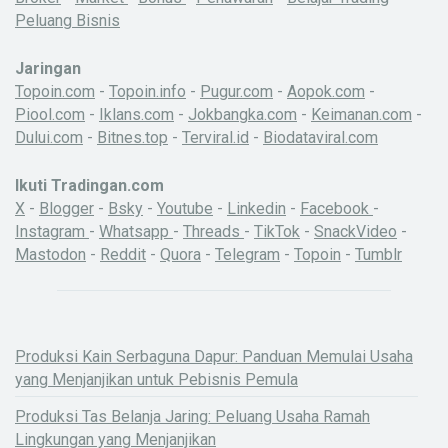
Peluang Bisnis
Jaringan
Topoin.com
-
Topoin.info
-
Pugur.com
-
Aopok.com
-
Piool.com
-
Iklans.com
-
Jokbangka.com
-
Keimanan.com
-
Dului.com
-
Bitnes.top
-
Terviral.id
-
Biodataviral.com
Ikuti Tradingan.com
X
-
Blogger
-
Bsky
-
Youtube
-
Linkedin
-
Facebook
-
Instagram
-
Whatsapp
-
Threads
-
TikTok
-
SnackVideo
-
Mastodon
-
Reddit
-
Quora
-
Telegram
-
Topoin
-
Tumblr
Produksi Kain Serbaguna Dapur: Panduan Memulai Usaha
yang Menjanjikan untuk Pebisnis Pemula
Produksi Tas Belanja Jaring: Peluang Usaha Ramah
Lingkungan yang Menjanjikan