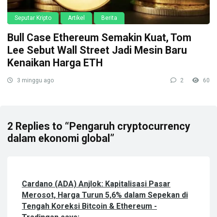
Seputar Kripto
Artikel
Berita
Bull Case Ethereum Semakin Kuat, Tom
Lee Sebut Wall Street Jadi Mesin Baru
Kenaikan Harga ETH
3 minggu ago
2
60
2 Replies to “Pengaruh cryptocurrency
dalam ekonomi global”
Cardano (ADA) Anjlok: Kapitalisasi Pasar
Merosot, Harga Turun 5,6% dalam Sepekan di
Tengah Koreksi Bitcoin & Ethereum -