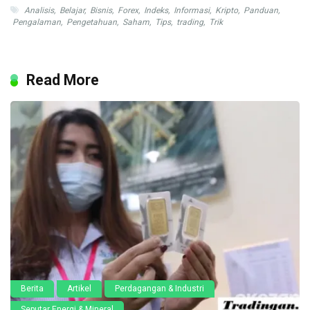
Analisis
,
Belajar
,
Bisnis
,
Forex
,
Indeks
,
Informasi
,
Kripto
,
Panduan
,
Pengalaman
,
Pengetahuan
,
Saham
,
Tips
,
trading
,
Trik
Read More
Berita
Artikel
Perdagangan & Industri
Seputar Energi & Mineral