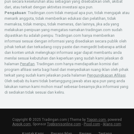
pun secara keseluruhan atau sebagian yang disebabkan oleh, akibat
dari, atau terkait dengan aktivitas investasi apa pun.
Pengakuan
: Tradingan.com tidak menjual apa pun, tidak mengajak atau
menarik anggota, tidak memberikan edukasi dan pelatihan, tidak
memaksa, tidak menipu, tidak memeras, dan lainnya, jika ada yang
melakukan penipuan yang mengatas namakan tradingan.com sudah
dipastikan itu adalah penipu. Tradingan.com hanya memberikan
informasi sesuai dengan informasi yang disediakan secara publik oleh
pihak terkait dan terkadang copy paste dan mengedit beberapa artikel
dan konten untuk melengkapi informasi agar dapat membantu anda
menilai sesuai kebutuhan dan keperluan yang sudah kami jelaskan di
halaman
Penafian
. Tradingan.com hanya mendapatkan komisi dari
program afiliasi serta bagi hasil dari menyediakan ruang iklan oleh pihak
terkait yang sudah kami jelaskan pada halaman
Pengungkapan Afiliasi
.
Oleh sebab itu kami tidak bertanggung jawab atas apa pun yang anda
lakukan namun kami mohon maaf sebesar-besarnya jika informasi yang
di sediakan tidak sesuai dan keliru.
Copyright © 2025 Tradingan.com | Theme by
Topoin.com
, powered
Aopok.com
, Sponsor
Topbisnisonline.com
-
Piool.com
-
Iklans.com
.
Kontak Kami
Pasang Iklan
Review
Tentang