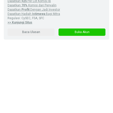
Dapatkan
$25
Per Lot Komisi IB
Dapatkan
70%
Komisi dari Penyalin
Dapatkan
Profit
Dengan Jadi Investor
Dapatkan Hadiah
Istimewa
Bagi Mitra
Regulasi: CySEC, FSA, SFC
>> Kunjungi Situs
Baca Ulasan
Buka Akun