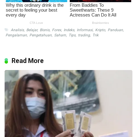
Analisis
,
Belajar
,
Bisnis
,
Forex
,
Indeks
,
Informasi
,
Kripto
,
Panduan
,
Pengalaman
,
Pengetahuan
,
Saham
,
Tips
,
trading
,
Trik
Read More