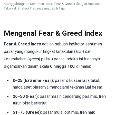
Menggabungkan Sentimen Index (Fear & Greed) dengan Analisis
Teknikal: Strategi Trading yang Lebih Tajam
Mengenal Fear & Greed Index
Fear & Greed Index
adalah sebuah indikator sentimen
pasar yang mengukur tingkat ketakutan (
fear
) dan
keserakahan (
greed
) pelaku pasar. Indeks ini biasanya
digambarkan dalam skala
0 hingga 100
, di mana:
0–25 (Extreme Fear):
pasar dikuasai rasa takut,
harga aset biasanya mengalami tekanan jual besar.
26–50 (Fear):
pasar masih cenderung pesimis, tren
turun bisa berlanjut.
51–75 (Greed):
pasar mulai optimis, tren naik