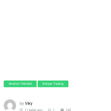
Analisis Teknikal
Belajar Trading
by
Viky
11 bulan ago
1
242