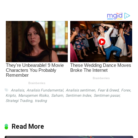
Analisis
,
Analisis Fundamental
,
Analisis sentimen
,
Fear & Greed
,
Forex
,
Kripto
,
Manajemen Risiko
,
Saham
,
Sentimen Index
,
Sentimen pasar
,
Strategi Trading
,
trading
Read More