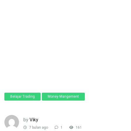
Belajar Trading
Money Mangement
by
Viky
7 bulan ago
1
161