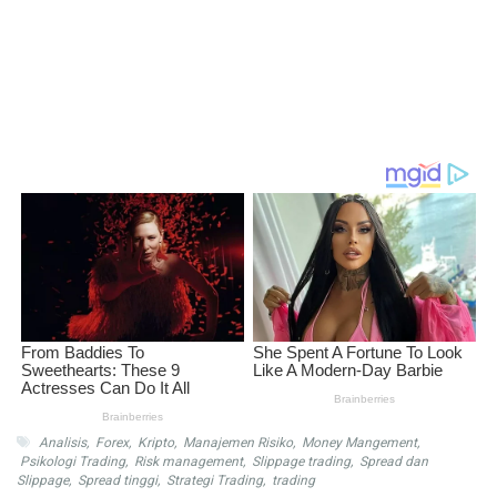
Analisis
,
Forex
,
Kripto
,
Manajemen Risiko
,
Money Mangement
,
Psikologi Trading
,
Risk management
,
Slippage trading
,
Spread dan
Slippage
,
Spread tinggi
,
Strategi Trading
,
trading