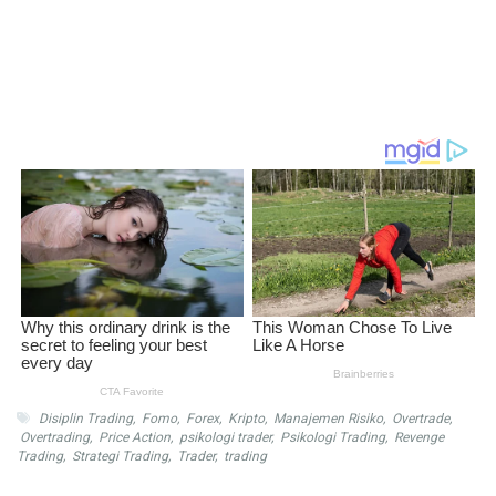
Disiplin Trading
,
Fomo
,
Forex
,
Kripto
,
Manajemen Risiko
,
Overtrade
,
Overtrading
,
Price Action
,
psikologi trader
,
Psikologi Trading
,
Revenge
Trading
,
Strategi Trading
,
Trader
,
trading