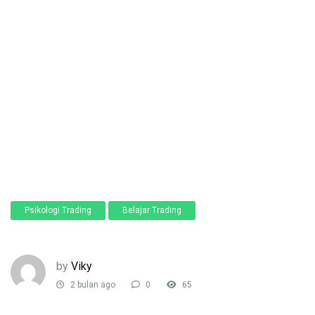
Psikologi Trading
Belajar Trading
by
Viky
2 bulan ago
0
65