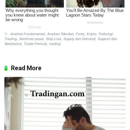
Analisis Fundamental
,
Analisis Teknikal
,
Forex
,
Kripto
,
Psikologi
Trading
,
Sentimen pasar
,
Stop Loss
,
Supply dan Demand
,
Support dan
Resistance
,
Trader Pemula
,
trading
Read More