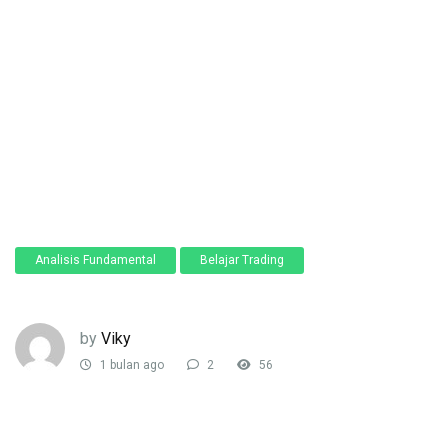
Analisis Fundamental
Belajar Trading
by
Viky
1 bulan ago
2
56