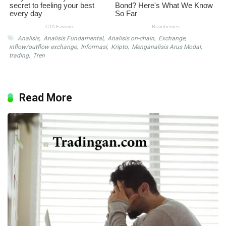
Analisis
,
Analisis Fundamental
,
Analisis on-chain
,
Exchange
,
inflow/outflow exchange
,
Informasi
,
Kripto
,
Menganalisis Arus Modal
,
trading
,
Tren
Read More