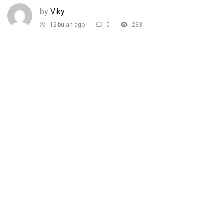
by
Viky
12 bulan ago
0
233