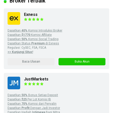
Broker Terbaik
Exness
Dapatkan
40%
Komisi Introduksi Broker
Dapatkan
$1770
Komisi Affiliate
Dapatkan
50%
Komisi Social Trading
Dapatkan Status
Premium
di Exness
Regulasi: CySEC, FSA, FSCA
>> Kunjungi Situs!
Baca Ulasan
Buka Akun
JustMarkets
Dapatkan
50%
Bonus Setiap Deposit
Dapatkan
$25
Per Lot Komisi IB
Dapatkan
70%
Komisi dari Penyalin
Dapatkan
Profit
Dengan Jadi Investor
Dapatkan Hadiah
Istimewa
Bagi Mitra