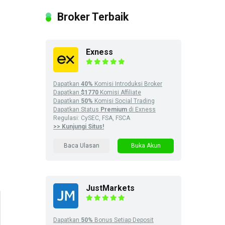
Broker Terbaik
Exness
Dapatkan
40%
Komisi Introduksi Broker
Dapatkan
$1770
Komisi Affiliate
Dapatkan
50%
Komisi Social Trading
Dapatkan Status
Premium
di Exness
Regulasi: CySEC, FSA, FSCA
>> Kunjungi Situs!
Baca Ulasan
Buka Akun
JustMarkets
Dapatkan
50%
Bonus Setiap Deposit