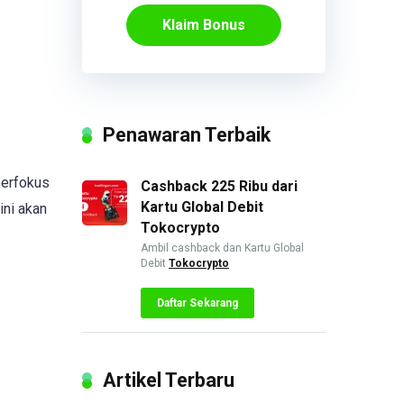
Klaim Bonus
Penawaran Terbaik
berfokus
Cashback 225 Ribu dari
Kartu Global Debit
ini akan
Tokocrypto
Ambil cashback dan Kartu Global
Debit
Tokocrypto
Daftar Sekarang
Artikel Terbaru