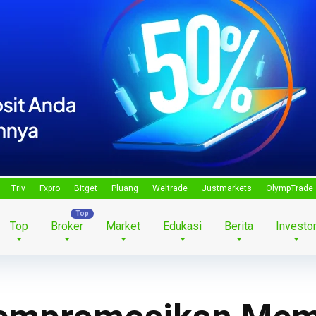
Triv
Fxpro
Bitget
Pluang
Weltrade
Justmarkets
OlympTrade
Top
Broker
Market
Edukasi
Berita
Investo