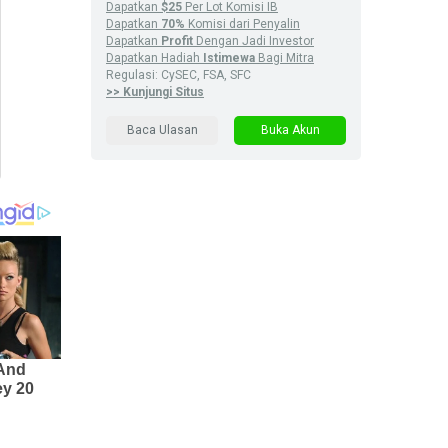
Dapatkan
$25
Per Lot Komisi IB
Dapatkan
70%
Komisi dari Penyalin
Dapatkan
Profit
Dengan Jadi Investor
Dapatkan Hadiah
Istimewa
Bagi Mitra
Regulasi: CySEC, FSA, SFC
>> Kunjungi Situs
Baca Ulasan
Buka Akun