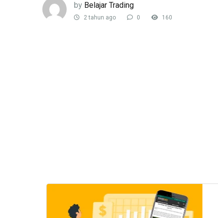
by
Belajar Trading
2 tahun ago
0
160